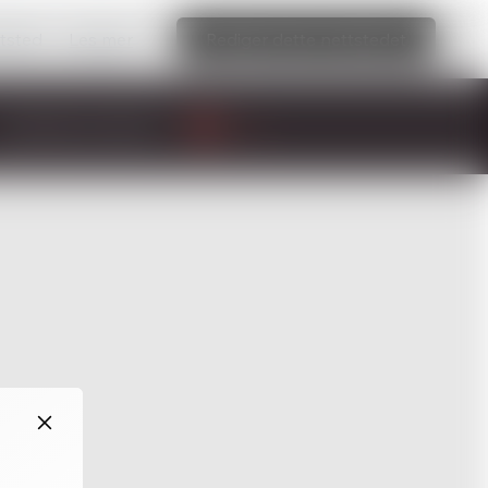
ttsted
Les mer
Rediger dette nettstedet