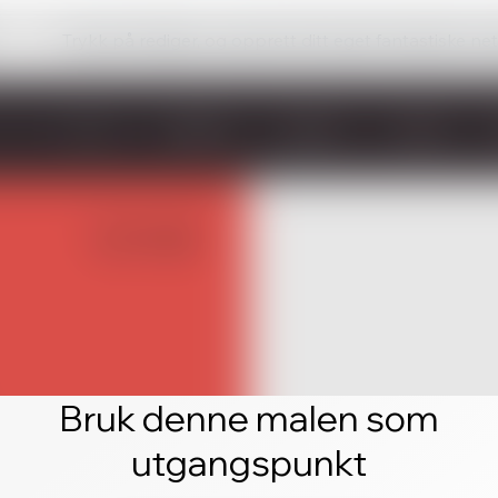
Trykk på rediger, og opprett ditt eget fantastiske ne
Bruk denne malen som
utgangspunkt