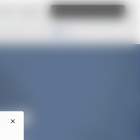
ttsted
Les mer
Rediger dette nettstedet