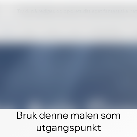
Trykk på rediger, og opprett ditt eget fantastiske ne
Bruk denne malen som
utgangspunkt