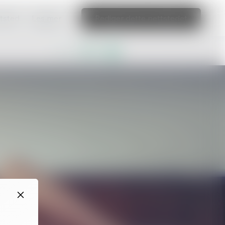
ttsted
Les mer
Rediger dette nettstedet