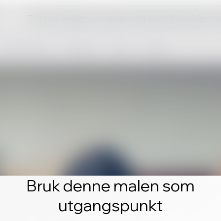
Trykk på rediger, og opprett ditt eget fantastiske ne
Bruk denne malen som
utgangspunkt