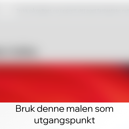
Trykk på rediger, og opprett ditt eget fantastiske ne
Bruk denne malen som
utgangspunkt