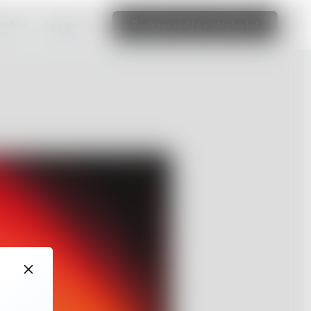
ttsted
Les mer
Rediger dette nettstedet