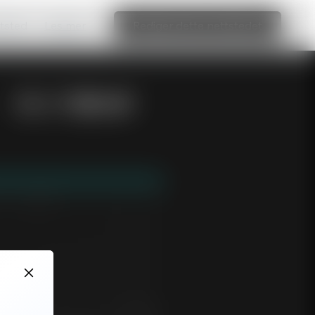
ttsted
Les mer
Rediger dette nettstedet