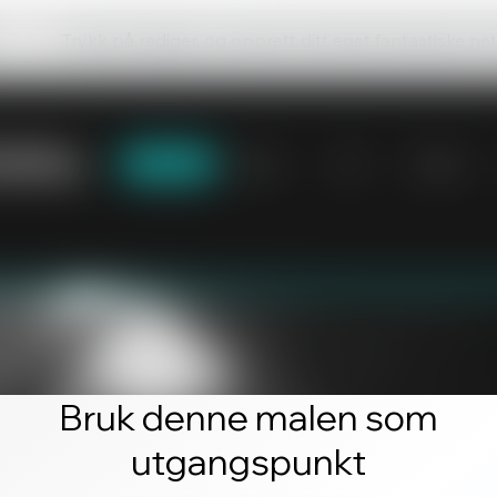
Trykk på rediger, og opprett ditt eget fantastiske ne
Bruk denne malen som
utgangspunkt