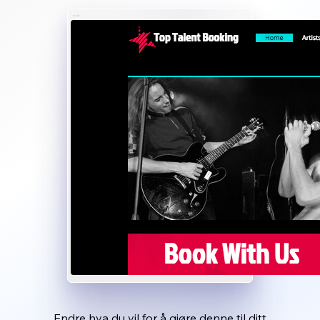
Endre hva du vil for å gjøre denne til ditt