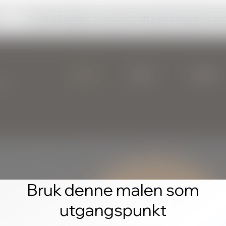
Trykk på rediger, og opprett ditt eget fantastiske ne
Bruk denne malen som
utgangspunkt