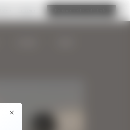
ttsted
Les mer
Rediger dette nettstedet