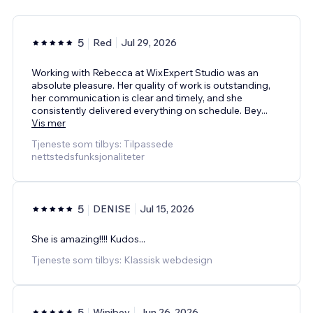
5
Red
Jul 29, 2026
Working with Rebecca at WixExpert Studio was an
absolute pleasure. Her quality of work is outstanding,
her communication is clear and timely, and she
consistently delivered everything on schedule. Bey
...
Vis mer
Tjeneste som tilbys: Tilpassede
nettstedsfunksjonaliteter
5
DENISE
Jul 15, 2026
She is amazing!!!! Kudos...
Tjeneste som tilbys: Klassisk webdesign
5
Winibey
Jun 26, 2026