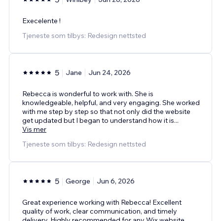
Execelente !
Tjeneste som tilbys: Redesign nettsted
5
Jane
Jun 24, 2026
Rebecca is wonderful to work with. She is
knowledgeable, helpful, and very engaging. She worked
with me step by step so that not only did the website
get updated but I began to understand how it is
...
Vis mer
Tjeneste som tilbys: Redesign nettsted
5
George
Jun 6, 2026
Great experience working with Rebecca! Excellent
quality of work, clear communication, and timely
delivery. Highly recommended for any Wix website