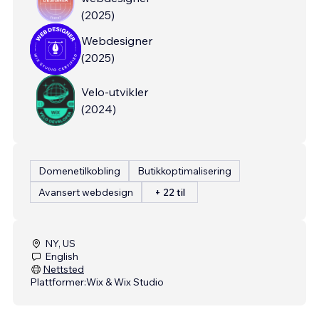
(
2025
)
Webdesigner
(
2025
)
Velo-utvikler
(
2024
)
Domenetilkobling
Butikkoptimalisering
Avansert webdesign
+ 22 til
NY, US
English
Nettsted
Plattformer:
Wix & Wix Studio