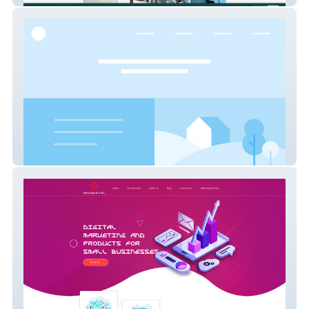
the-pediatric-surg