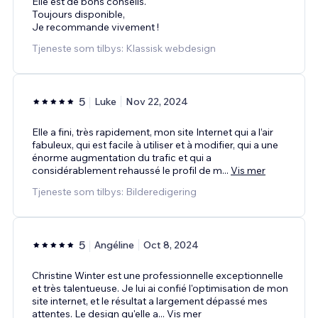
Elle est de bons conseils.
Toujours disponible,
Je recommande vivement !
Tjeneste som tilbys: Klassisk webdesign
5
Luke
Nov 22, 2024
Elle a fini, très rapidement, mon site Internet qui a l’air
fabuleux, qui est facile à utiliser et à modifier, qui a une
énorme augmentation du trafic et qui a
considérablement rehaussé le profil de m
...
Vis mer
Tjeneste som tilbys: Bilderedigering
5
Angéline
Oct 8, 2024
Christine Winter est une professionnelle exceptionnelle
et très talentueuse. Je lui ai confié l'optimisation de mon
site internet, et le résultat a largement dépassé mes
attentes. Le design qu'elle a
...
Vis mer