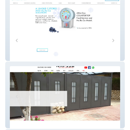
quinzee
arviv