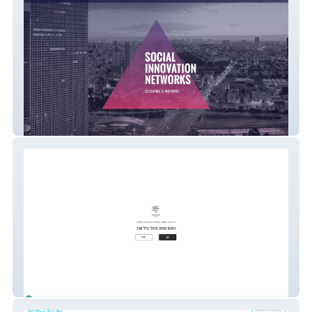
tsiber - 111
neveyarak-winery