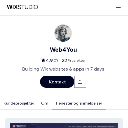
Web4You
4.9
22
(
7
)
Prosjekter
Building Wix websites & apps in 7 days
Kontakt
Kundeprosjekter
Om
Tjenester og anmeldelser