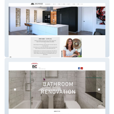
anat-design
bc11-constru