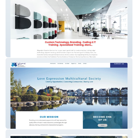
TheWayMakerInc
Love Expression