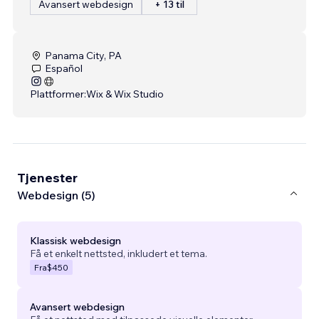
Avansert webdesign
+ 13 til
Panama City, PA
Español
Plattformer:
Wix & Wix Studio
Tjenester
Webdesign (5)
Klassisk webdesign
Få et enkelt nettsted, inkludert et tema.
Fra
$450
Avansert webdesign