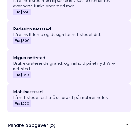
Få et nettsted med tilpassede visuelle elementer,
avanserte funksjoner med mer.
Fra
$650
Redesign nettsted
Få et nytt tema og design for nettstedet ditt.
Fra
$300
Migrer nettsted
Bruk eksisterende grafikk og innhold på et nytt Wix-
nettsted.
Fra
$250
Mobilnettsted
Få nettstedet ditt til å se bra ut på mobilenheter.
Fra
$200
Mindre oppgaver (5)