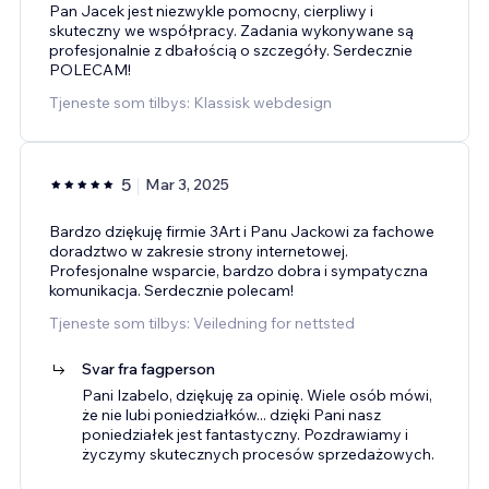
Pan Jacek jest niezwykle pomocny, cierpliwy i
skuteczny we współpracy. Zadania wykonywane są
profesjonalnie z dbałością o szczegóły. Serdecznie
POLECAM!
Tjeneste som tilbys: Klassisk webdesign
5
Mar 3, 2025
Bardzo dziękuję firmie 3Art i Panu Jackowi za fachowe
doradztwo w zakresie strony internetowej.
Profesjonalne wsparcie, bardzo dobra i sympatyczna
komunikacja. Serdecznie polecam!
Tjeneste som tilbys: Veiledning for nettsted
Svar fra fagperson
Pani Izabelo, dziękuję za opinię. Wiele osób mówi,
że nie lubi poniedziałków... dzięki Pani nasz
poniedziałek jest fantastyczny. Pozdrawiamy i
życzymy skutecznych procesów sprzedażowych.