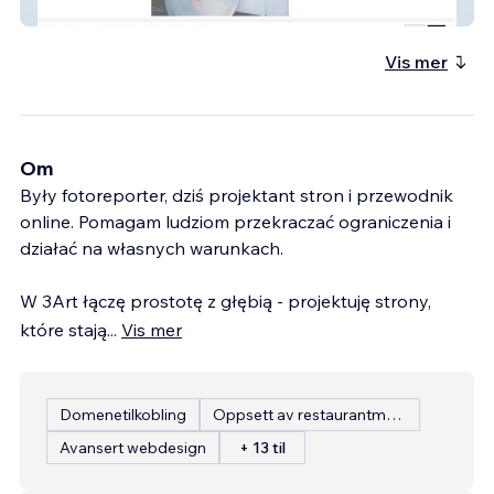
Portal Muzyczny i Portfolio Artystki
Vis mer
Om
Były fotoreporter, dziś projektant stron i przewodnik
online. Pomagam ludziom przekraczać ograniczenia i
działać na własnych warunkach.
W 3Art łączę prostotę z głębią - projektuję strony,
które stają
...
Vis mer
Domenetilkobling
Oppsett av restaurantmeny
Avansert webdesign
+ 13 til