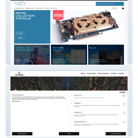
classicVGA – Globalny Sklep E-commerce
dla Pasjonatów Retro PC
All-Gas – Nowoczesna Platforma B2B dla
Branży Przemysłowej