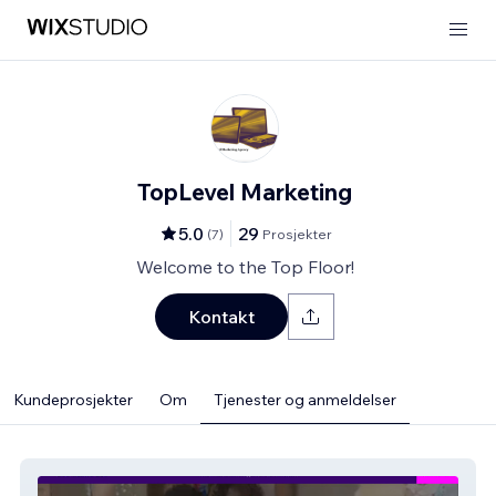
TopLevel Marketing
5.0
29
(
7
)
Prosjekter
Welcome to the Top Floor!
Kontakt
Kundeprosjekter
Om
Tjenester og anmeldelser