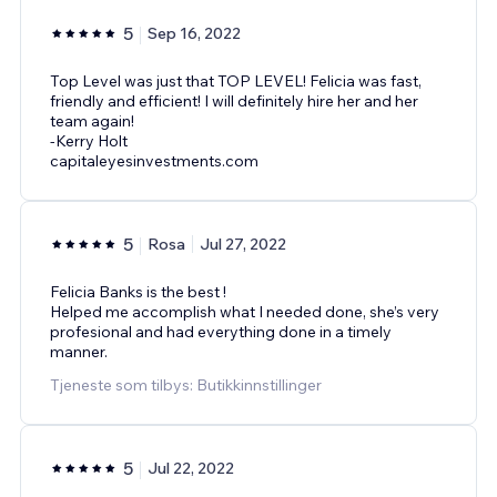
5
Sep 16, 2022
Top Level was just that TOP LEVEL! Felicia was fast,
friendly and efficient! I will definitely hire her and her
team again!
-Kerry Holt
capitaleyesinvestments.com
5
Rosa
Jul 27, 2022
Felicia Banks is the best !
Helped me accomplish what I needed done, she’s very
profesional and had everything done in a timely
manner.
Tjeneste som tilbys: Butikkinnstillinger
5
Jul 22, 2022