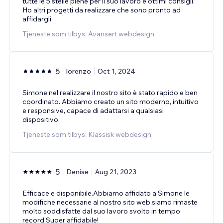
tutte le 5 stelle piene per il suo lavoro e ottimi consigli.
Ho altri progetti da realizzare che sono pronto ad
affidargli.
Tjeneste som tilbys: Avansert webdesign
5
lorenzo
Oct 1, 2024
Simone nel realizzare il nostro sito è stato rapido e ben
coordinato. Abbiamo creato un sito moderno, intuitivo
e responsive, capace di adattarsi a qualsiasi
dispositivo.
Tjeneste som tilbys: Klassisk webdesign
5
Denise
Aug 21, 2023
Efficace e disponibile.Abbiamo affidato a Simone le
modifiche necessarie al nostro sito web,siamo rimaste
molto soddisfatte dal suo lavoro svolto in tempo
record.Suoer affidabile!