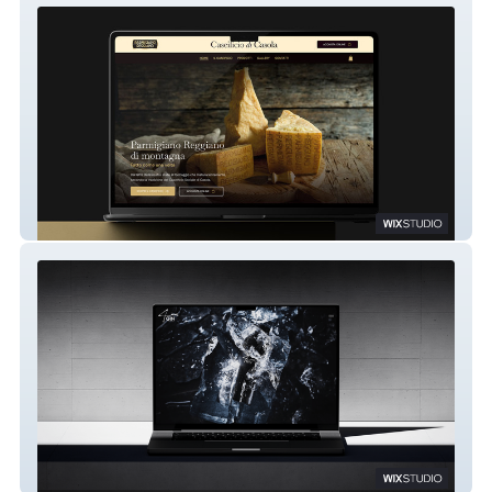
Caseificio di Casola
4MeSpirits