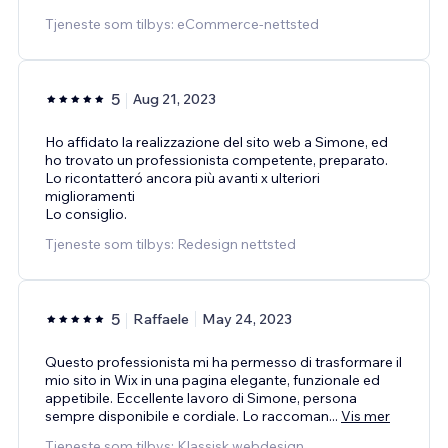
Tjeneste som tilbys: eCommerce-nettsted
5
Aug 21, 2023
Ho affidato la realizzazione del sito web a Simone, ed
ho trovato un professionista competente, preparato.
Lo ricontatteró ancora più avanti x ulteriori
miglioramenti
Lo consiglio.
Tjeneste som tilbys: Redesign nettsted
5
Raffaele
May 24, 2023
Questo professionista mi ha permesso di trasformare il
mio sito in Wix in una pagina elegante, funzionale ed
appetibile. Eccellente lavoro di Simone, persona
sempre disponibile e cordiale. Lo raccoman
...
Vis mer
Tjeneste som tilbys: Klassisk webdesign