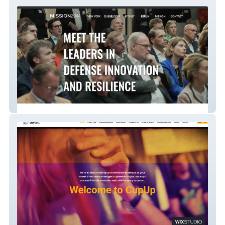
MISSION2044
Cupup