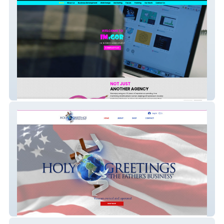
IM eGor
Holy Greetings