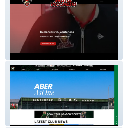
Bristol Buccaneers
Aberystwyth Town FC