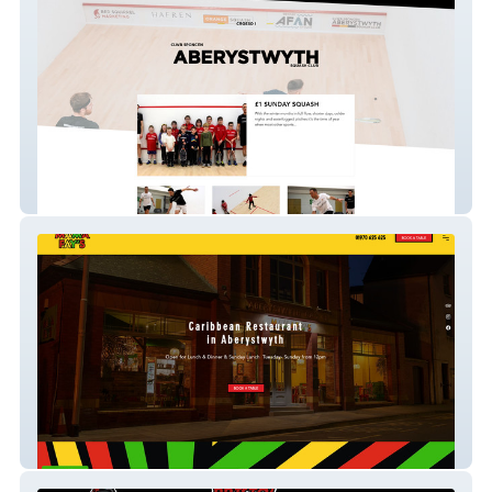
Aberystwyth Squash
Mamafays