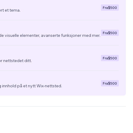
Fra
$500
ert et tema.
Fra
$500
de visuelle elementer, avanserte funksjoner med mer.
Fra
$500
r nettstedet ditt.
Fra
$500
 innhold på et nytt Wix-nettsted.