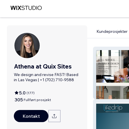
Kundeprosjekter
Athena at Quix Sites
We design and revise FAST! Based
in Las Vegas | +1 (702) 710-9588
5.0
(
177
)
Alenka Interiors
305
Fullført prosjekt
Kontakt