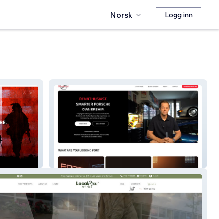
Norsk
Logg inn
The Rennthusiast