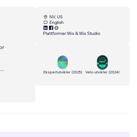
NV, US
English
Plattformer:
Wix & Wix Studio
or
.
...
Ekspertutvikler
(
2025
)
Velo-utvikler
(
2024
)