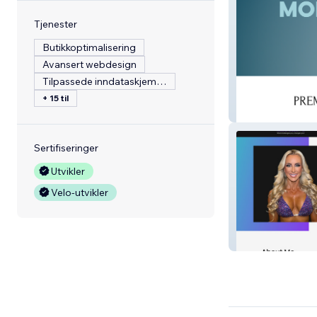
Tjenester
Butikkoptimalisering
Avansert webdesign
Tilpassede inndataskjemaer
+ 15 til
LifeDrip
Sertifiseringer
Utvikler
Velo-utvikler
Niccole Bikini P