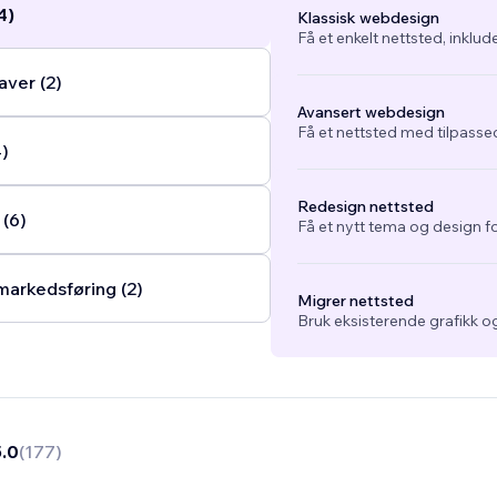
4)
Klassisk webdesign
Få et enkelt nettsted, inklud
ver (2)
Avansert webdesign
Få et nettsted med tilpasse
4)
Redesign nettsted
 (6)
Få et nytt tema og design fo
arkedsføring (2)
Migrer nettsted
Bruk eksisterende grafikk og
5.0
(
177
)