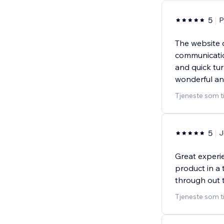
5
P
The website d
communicatio
and quick tur
wonderful and
Tjeneste som t
5
J
Great experie
product in a
through out 
Tjeneste som ti