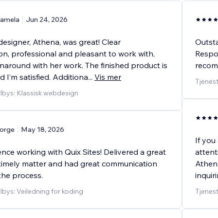
amela
Jun 24, 2026
esigner, Athena, was great! Clear
Outst
n, professional and pleasant to work with,
Respon
naround with her work. The finished product is
recom
 I’m satisfied. Additiona
...
Vis mer
Tjenest
ilbys: Klassisk webdesign
orge
May 18, 2026
If you
nce working with Quix Sites! Delivered a great
attent
 timely matter and had great communication
Athena
the process.
inquir
lbys: Veiledning for koding
Tjenest