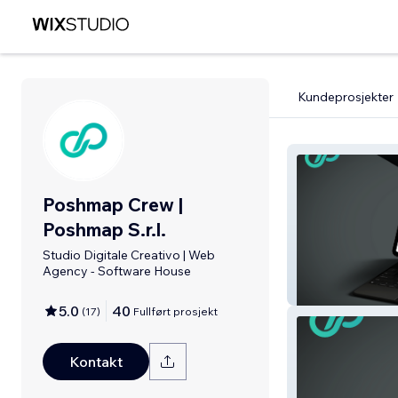
Kundeprosjekter
Poshmap Crew |
Poshmap S.r.l.
Studio Digitale Creativo | Web
Agency - Software House
Emergenza Sorri
5.0
40
(
17
)
Fullført prosjekt
Kontakt