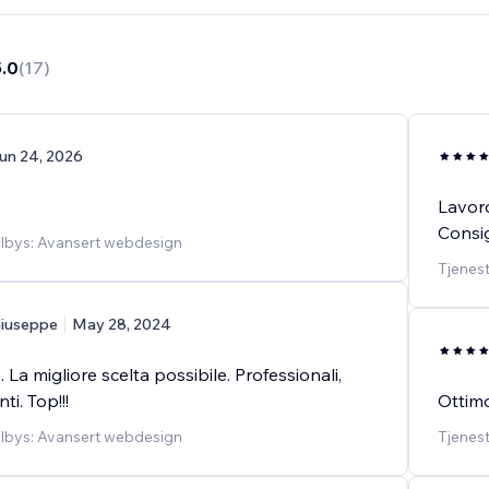
5.0
(
17
)
un 24, 2026
Lavoro
Consig
ilbys: Avansert webdesign
Tjenest
iuseppe
May 28, 2024
 La migliore scelta possibile. Professionali,
ti. Top!!!
Ottim
ilbys: Avansert webdesign
Tjenest