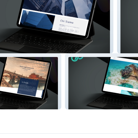
Palmis
ardanzellu
G World