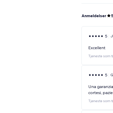
Anmeldelser
5
J
Excellent
Tjeneste som t
5
G
Una garanzia.
cortesi, pazien
Tjeneste som t