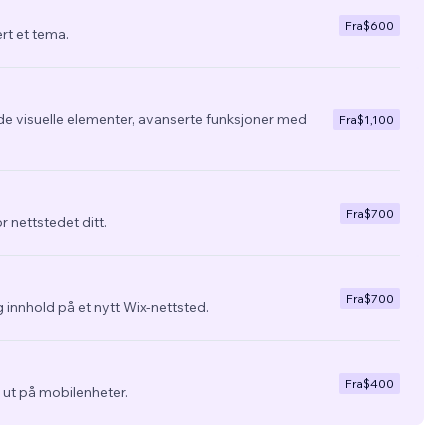
Fra
$600
ert et tema.
de visuelle elementer, avanserte funksjoner med
Fra
$1,100
Fra
$700
r nettstedet ditt.
Fra
$700
 innhold på et nytt Wix-nettsted.
Fra
$400
ra ut på mobilenheter.