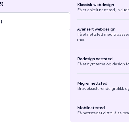
5)
Klassisk webdesign
Få et enkelt nettsted, inklud
4)
Avansert webdesign
Få et nettsted med tilpasse
mer.
Redesign nettsted
Få et nytt tema og design fo
Migrer nettsted
Bruk eksisterende grafikk og
Mobilnettsted
Få nettstedet ditt til å se b