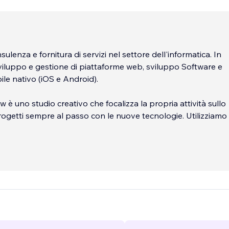
sulenza e fornitura di servizi nel settore dell'informatica. In
sviluppo e gestione di piattaforme web, sviluppo Software e
le nativo (iOS e Android).
è uno studio creativo che focalizza la propria attività sullo
rogetti sempre al passo con le nuove tecnologie. Utilizziamo 
VC, separiamo la logica di presentazione dei dati dalla logic
ostro approccio combina il pensiero strategico e la creatività
ogetti che raccontino una storia che rimanga impressa ai tuo
di un sistema di sviluppo modulare che permette di lavorare
o in stretta collaborazione con il cliente. L'approccio divers
ci permette di aiutare il cliente ad ottimizzare e rendere più
resenza della sua azienda sul web.
...