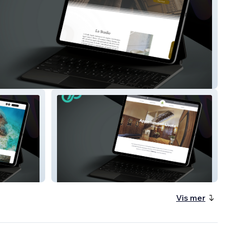
ano&DeAngelis
Appartamenti Livata
Vis mer