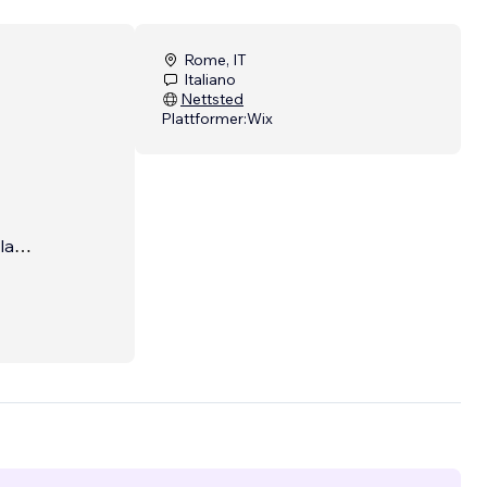
Rome, IT
Italiano
Nettsted
Plattformer:
Wix
la
a di
 per
i
 su
o per