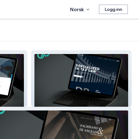
Norsk
Logg inn
Di Pietro Tax