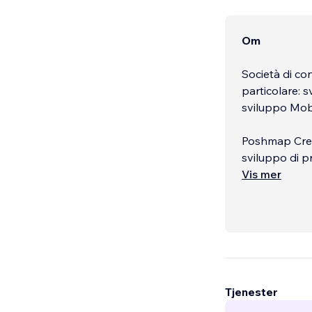
Om
Società di con
particolare: 
sviluppo Mobi
Poshmap Crew 
sviluppo di p
metodologia M
Vis mer
business. Il n
sviluppare pr
clienti.
Ci avvaliamo 
ciascun modul
ogni progetto 
Tjenester
efficace la p