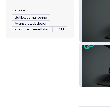
Tjenester
Butikkoptimalisering
Avansert webdesign
eCommerce-nettsted
+ 6 til
Good Finance
Studio Legale B