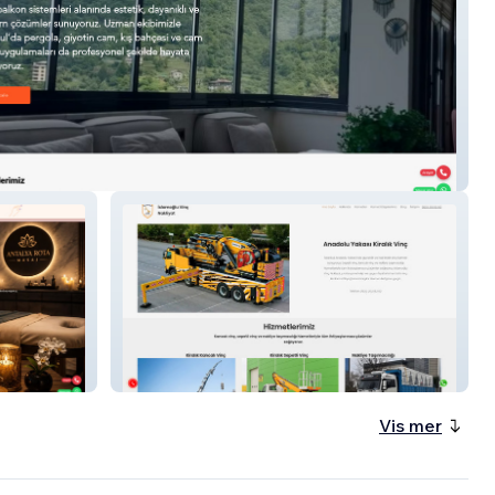
 Cam Balkon
İslamoğlu vinç
Vis mer