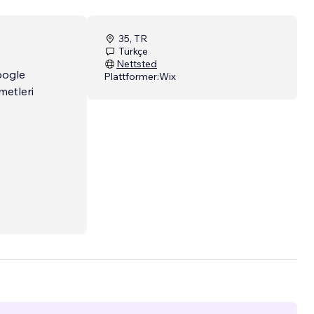
35, TR
Türkçe
Nettsted
oogle
Plattformer:
Wix
metleri