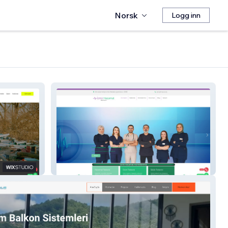
Norsk
Logg inn
İzmir Hacamat Merkezi