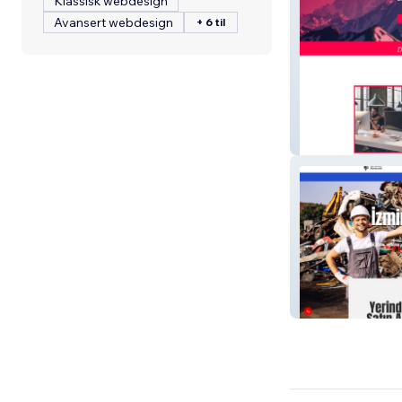
Klassisk webdesign
Avansert webdesign
+ 6 til
Oveo Reklamcılı
Karadiken Hurdac