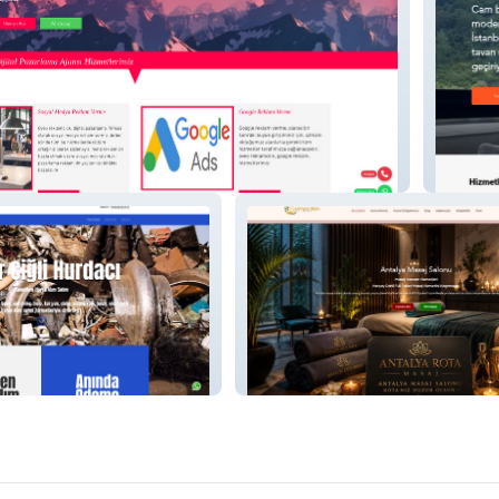
k
Avrupa
ılık
Antalya Rota Masaj