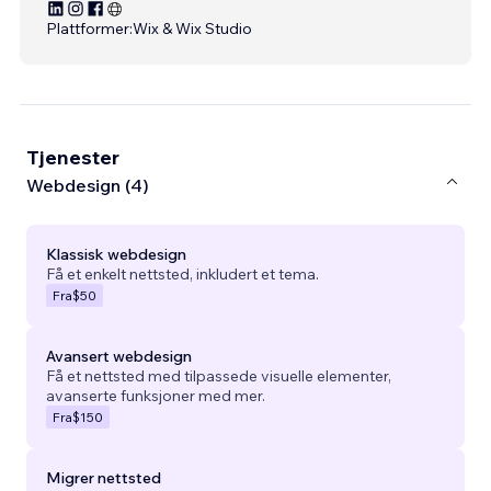
Plattformer:
Wix & Wix Studio
Tjenester
Webdesign (4)
Klassisk webdesign
Få et enkelt nettsted, inkludert et tema.
Fra
$50
Avansert webdesign
Få et nettsted med tilpassede visuelle elementer,
avanserte funksjoner med mer.
Fra
$150
Migrer nettsted