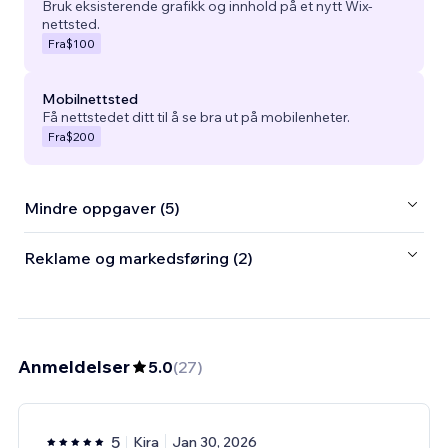
Bruk eksisterende grafikk og innhold på et nytt Wix-
nettsted.
Fra
$100
Mobilnettsted
Få nettstedet ditt til å se bra ut på mobilenheter.
Fra
$200
Mindre oppgaver (5)
Reklame og markedsføring (2)
Anmeldelser
5.0
(
27
)
5
Kira
Jan 30, 2026