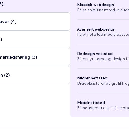
5)
Klassisk webdesign
Få et enkelt nettsted, inklud
ver (4)
Avansert webdesign
Få et nettsted med tilpasse
4)
Redesign nettsted
arkedsføring (3)
Få et nytt tema og design fo
n (2)
Migrer nettsted
Bruk eksisterende grafikk og
Mobilnettsted
Få nettstedet ditt til å se b