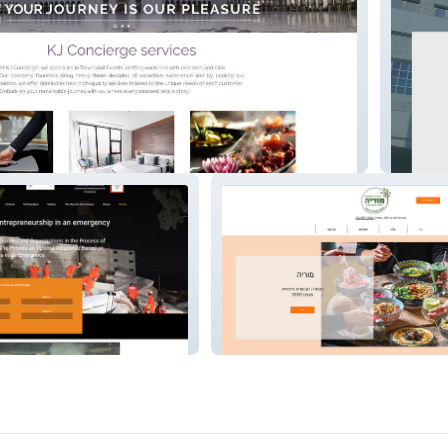
E
ERAD
Moriah 105