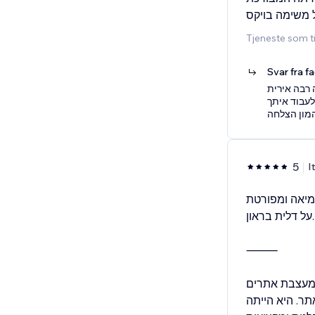
Tjeneste som t
Svar fra f
 רבה אירית
לעבוד איתך
מון הצלחה
5
I
מיאה ומפורטת
על דלית בראון.
⸻
 מעצבת אתרים
ר. היא הייתה