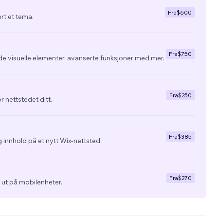
Fra
$600
ert et tema.
Fra
$750
de visuelle elementer, avanserte funksjoner med mer.
Fra
$250
r nettstedet ditt.
Fra
$385
 innhold på et nytt Wix-nettsted.
Fra
$270
ra ut på mobilenheter.