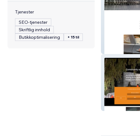
Tjenester
SEO-tjenester
Skriftlig innhold
Butikkoptimalisering
+ 15 til
KJ CONCIERG
Yoav Harpaz