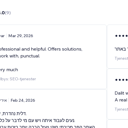
5.0
(
9
)
yar
Mar 29, 2026
ofessional and helpful. Offers solutions,
ork with, punctual.
Tjenest
ery much
ilbys: SEO-tjenester
Dalit 
A real
אירי
Feb 24, 2026
Tjenest
דלית נהדרת, .
נעים לעבוד איתה ויש עם מי לדבר על כל נ.
האתר הפך מכירתי חוקי ויעיל הרבה יותר בזכות ע.