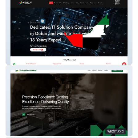
Netsole IT
Siddwinprecision