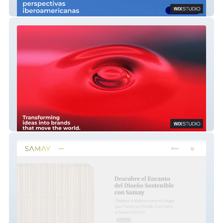
EEI
Sïames