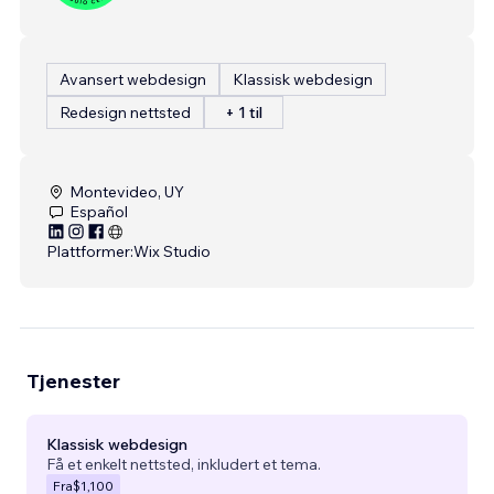
Avansert webdesign
Klassisk webdesign
Redesign nettsted
+ 1 til
Montevideo, UY
Español
Plattformer:
Wix Studio
Tjenester
Klassisk webdesign
Få et enkelt nettsted, inkludert et tema.
Fra
$1,100