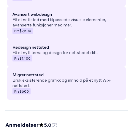
Avansert webdesign
Få et nettsted med tilpassede visuelle elementer,
avanserte funksjoner med mer.
Fra
$2,500
Redesign nettsted
Få et nytt tema og design for nettstedet ditt.
Fra
$1,100
Migrer nettsted
Bruk eksisterende grafikk og innhold på et nytt Wix-
nettsted.
Fra
$600
Anmeldelser
5.0
(
7
)