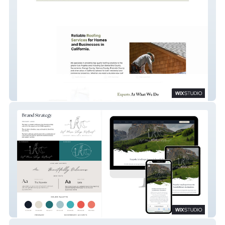
Best Value Roofing
Eat Move Sleep Retreat