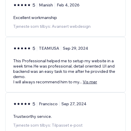
5
Manish
Feb 4, 2026
Excellent workmanship
Tjeneste som tilbys: Avansert webdesign
5
TEAMUSA
Sep 29, 2024
This Professional helped me to setup my website in a
week time.He was professional, detail oriented .UI and
backend was an easy task to me after he provided the
demo.
I will always recommend him to my
...
Vis mer
5
Francisco
Sep 27, 2024
Trustworthy service.
Tjeneste som tilbys: Tilpasset e-post