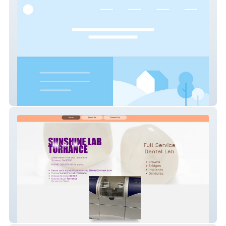
www.mopzee.com
my-site