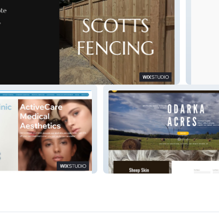
Liard L
c
Odarka Acres