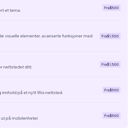
Fra
$500
ert et tema.
de visuelle elementer, avanserte funksjoner med
Fra
$1,500
Fra
$1,500
r nettstedet ditt.
Fra
$500
 innhold på et nytt Wix-nettsted.
Fra
$500
ra ut på mobilenheter.