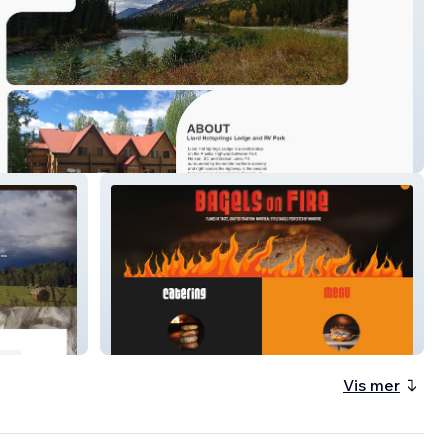
odge &RV Park
Bagels On Fire
Vis mer