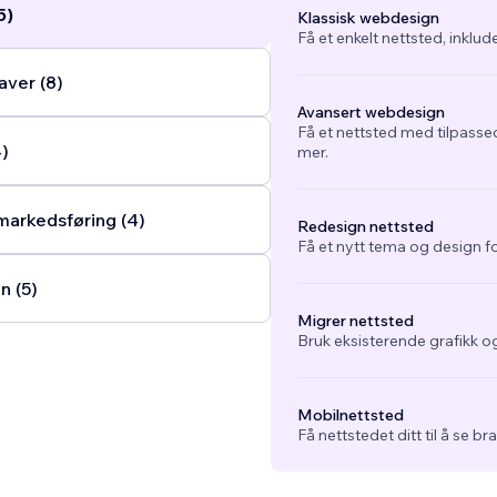
5)
Klassisk webdesign
Få et enkelt nettsted, inklud
ver (8)
Avansert webdesign
Få et nettsted med tilpasse
4)
mer.
arkedsføring (4)
Redesign nettsted
Få et nytt tema og design fo
n (5)
Migrer nettsted
Bruk eksisterende grafikk og
Mobilnettsted
Få nettstedet ditt til å se b