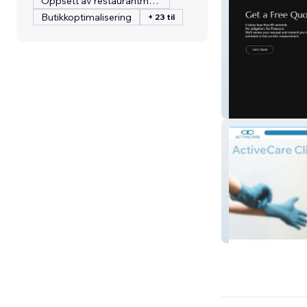
Oppsett av restaurantmeny
Butikkoptimalisering
+ 23 til
Scotts Fencing
Active Care Clini