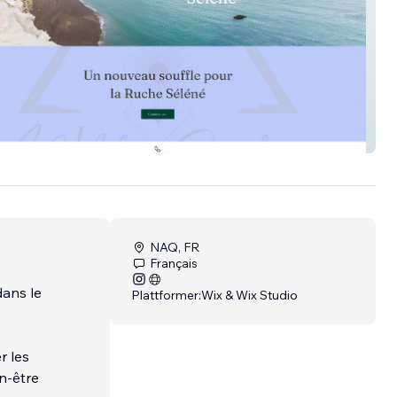
e Séléné
NAQ, FR
Français
dans le
Plattformer:
Wix & Wix Studio
r les
n-être