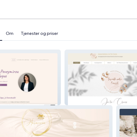
Om
Tjenester og priser
YMIROU
Association Je Te Crois