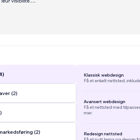
eur visibilité.
veloppe également une boutique en ligne de journaling et éc
e autour du développement personnel et spiri
...
4)
Klassisk webdesign
Få et enkelt nettsted, inklud
ver (2)
Avansert webdesign
Få et nettsted med tilpasse
)
mer.
arkedsføring (2)
Redesign nettsted
Få et nytt tema og design fo