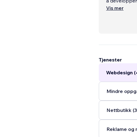
à développer l
Vis mer
Je crée et dé
thérapeutiqu
Tjenester
Webdesign (
Mindre oppga
Nettbutikk (3
Reklame og m