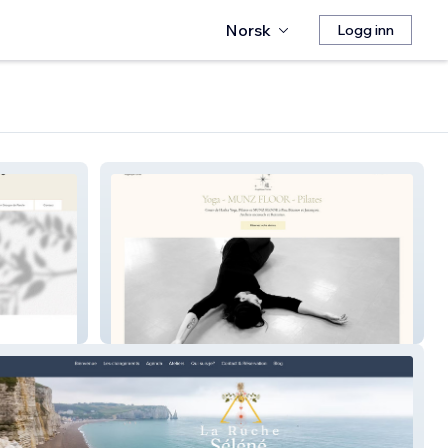
Norsk
Logg inn
Angélique Torres Munz Floor