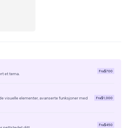
riture
Fra
$700
ert et tema.
de visuelle elementer, avanserte funksjoner med
Fra
$1,000
Fra
$450
r nettstedet ditt.