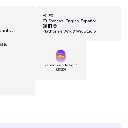
FR
Français, English, Español
dants :
Plattformer:
Wix & Wix Studio
ise,
Ekspert webdesigner
(
2025
)
 sortir