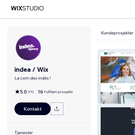
Kundeprosjekter
indea / Wix
La com des indés !
5.0
16
(
11
)
Fullført prosjekt
Centre Dentaire
Kontakt
Tjenester