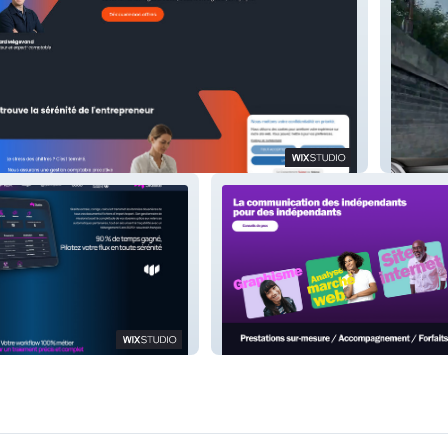
Taxi-ID
Indea.agency