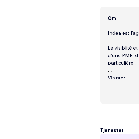
Om
Indea est l'
La visiblité 
d'une PME, d'
particulière :
Ce dont tu as
Vis mer
du lot, être 
personnes. Tu
Tjenester