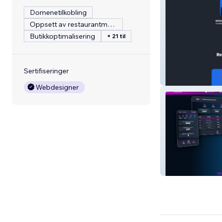
Domenetilkobling
Oppsett av restaurantmeny
Butikkoptimalisering
+ 21 til
Sertifiseringer
Klaro Conseils
Webdesigner
Skalite