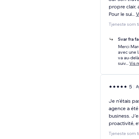
propre clair,
Pour le sui
...
V
Tjeneste som t
Svar fra f
Merci Marc
avec une I
va au-delà 
suiv
...
Vis 
5
A
Je n'étais pa
agence a été 
business. J'en
proactivité, ef
Tjeneste som t