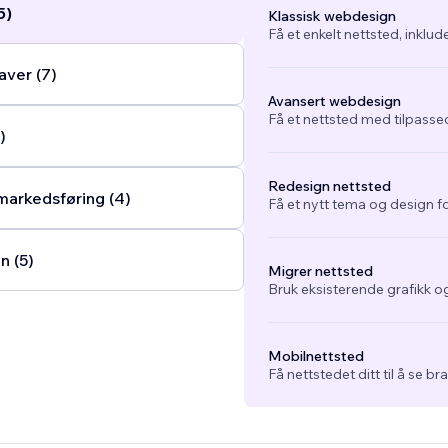
5)
Klassisk webdesign
Få et enkelt nettsted, inklud
ver (7)
Avansert webdesign
Få et nettsted med tilpasse
)
Redesign nettsted
arkedsføring (4)
Få et nytt tema og design fo
n (5)
Migrer nettsted
Bruk eksisterende grafikk og
Mobilnettsted
Få nettstedet ditt til å se b