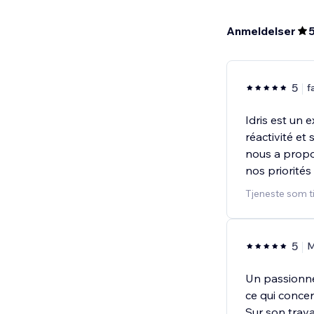
Anmeldelser
5
f
Idris est un e
réactivité et 
nous a propos
nos priorité
Tjeneste som t
5
M
Un passionné, 
ce qui conce
Sur son trava