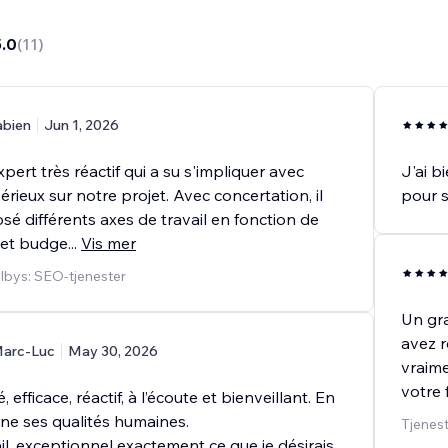
5.0
(
11
)
abien
Jun 1, 2026
xpert très réactif qui a su s'impliquer avec
J'ai b
sérieux sur notre projet. Avec concertation, il
pour 
é différents axes de travail en fonction de
s et budge
...
Vis mer
ilbys: SEO-tjenester
Un gra
avez r
arc-Luc
May 30, 2026
vraime
votre
efficace, réactif, à l’écoute et bienveillant. En
rne ses qualités humaines.
Tjenest
il, exceptionnel exactement ce que je désirais,