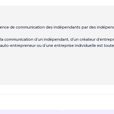
agence de communication des indépendants par des indépen
et la communication d'un indépendant, d'un créateur d'entrepr
auto-entrepreneur ou d'une entreprise individuelle est toute
 besoin, c'est d'une communication percutante et ciblée pour
vu de la bonne manière, au bon endroit et par les bonnes
 atteindras alors tes prospects et donc tes objectifs.
...