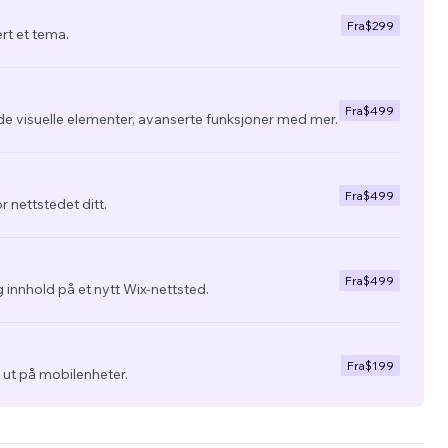
Fra
$299
ert et tema.
Fra
$499
de visuelle elementer, avanserte funksjoner med mer.
Fra
$499
r nettstedet ditt.
Fra
$499
 innhold på et nytt Wix-nettsted.
Fra
$199
ra ut på mobilenheter.