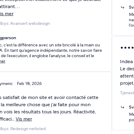
 attirant…
Sv
is mer
Me
na
ilbys: Avansert webdesign
l'o
agperson
, c'est la différence avec un site bricolé à la main ou
A. En tant qu'agence indépendante, notre savoir faire
de l'execution, il englobe l'analyse, le conseil et le
mer
Indea 
Le des
attent
projet
ymeric
Feb 18, 2026
Tjenes
s satisfait de mon site et avoir contacté cette
la meilleure chose que j'ai faite pour mon
Sv
 vois les résultats tous les jours. Réactivité,
Me
ficaci
...
Vis mer
po
ilbys: Redesign nettsted