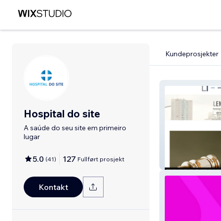
Kundeprosjekter
Hospital do site
A saúde do seu site em primeiro
lugar
5.0
127
(
41
)
Fullført prosjekt
Thiago Lemos A
Kontakt