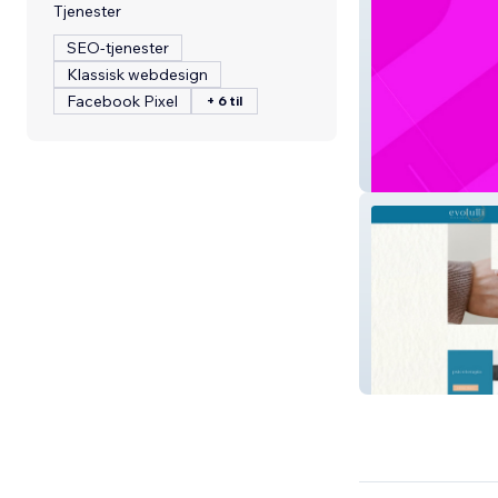
Tjenester
SEO-tjenester
Klassisk webdesign
Facebook Pixel
+ 6 til
Mentoria da Leh
https://www.cli