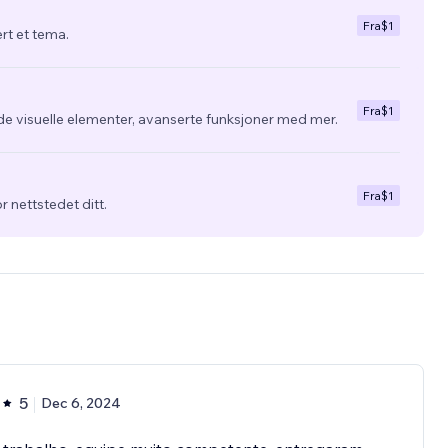
Fra
$1
ert et tema.
Fra
$1
de visuelle elementer, avanserte funksjoner med mer.
Fra
$1
r nettstedet ditt.
5
Dec 6, 2024