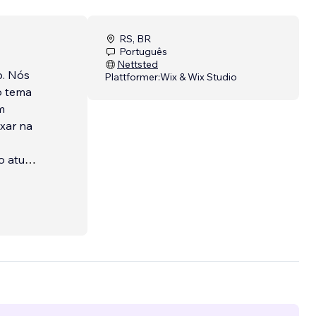
RS, BR
Português
Nettsted
b. Nós
Plattformer:
Wix & Wix Studio
o tema
m
xar na
 atual;