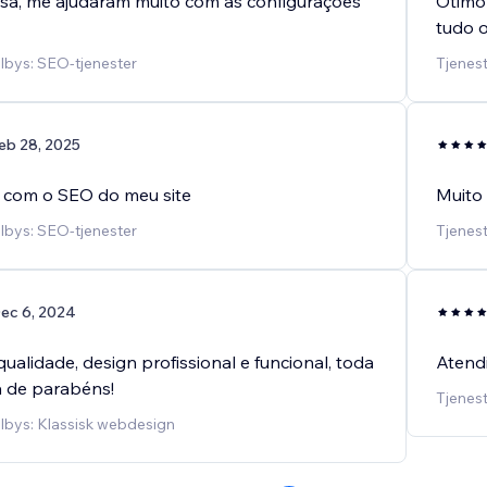
a, me ajudaram muito com as configurações
Ótimo
tudo o
ilbys: SEO-tjenester
Tjenest
eb 28, 2025
 com o SEO do meu site
Muito
ilbys: SEO-tjenester
Tjenest
ec 6, 2024
ualidade, design profissional e funcional, toda
Atendi
á de parabéns!
Tjenest
ilbys: Klassisk webdesign