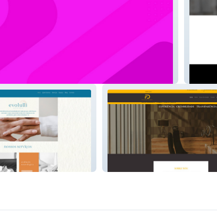
Hibero 
nicaevolutti.com/
Advocacia F.D