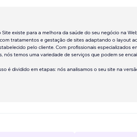
o Site existe para a melhora da saúde do seu negócio na We
com tratamentos e gestação de sites adaptando o layout a
tabelecido pelo cliente. Com profissionais especializados e
as, nós temos uma variedade de serviços que podem se encai
o é dividido em etapas: nós analisamos o seu site na versão
 aponta os aj
...