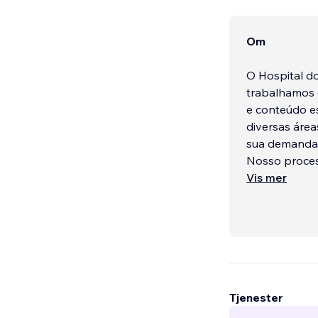
Om
O Hospital d
trabalhamos 
e conteúdo es
diversas áre
sua demanda
Nosso process
nossa equipe
Vis mer
Tjenester