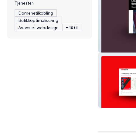
Tjenester
Domenetilkobling
Butikkoptimalisering
Avansert webdesign
+ 10 til
Promove Demoli
Texline