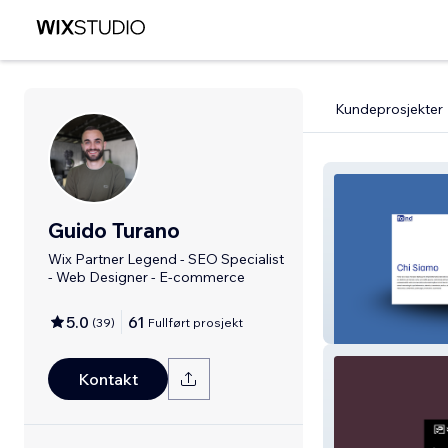
Kundeprosjekter
Guido Turano
Wix Partner Legend - SEO Specialist
- Web Designer - E-commerce
5.0
61
(
39
)
Fullført prosjekt
Foind SRL
Kontakt