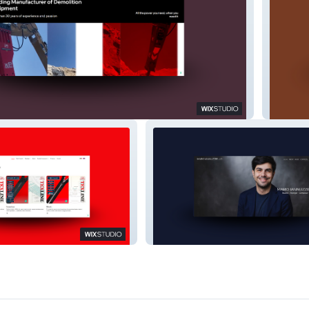
tion
ALT Con
Mario Iannuzziello