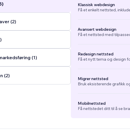
5)
Klassisk webdesign
Få et enkelt nettsted, inklud
ver (2)
Avansert webdesign
Få et nettsted med tilpasse
)
Redesign nettsted
arkedsføring (1)
Få et nytt tema og design fo
n (2)
Migrer nettsted
Bruk eksisterende grafikk og
Mobilnettsted
Få nettstedet ditt til å se b