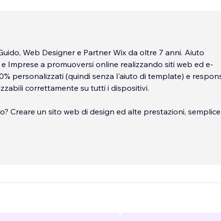
uido, Web Designer e Partner Wix da oltre 7 anni. Aiuto
i e Imprese a promuoversi online realizzando siti web ed e-
 personalizzati (quindi senza l'aiuto di template) e respons
zzabili correttamente su tutti i dispositivi.
ivo? Creare un sito web di design ed alte prestazioni, semplic
i tuoi clienti e facile da gestire per te.
...