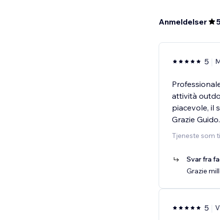
Anmeldelser
5
M
Professionale
attività outd
piacevole, il 
Grazie Guido.
Tjeneste som t
Svar fra f
Grazie mill
5
V