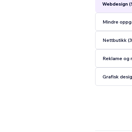
Webdesign (
Mindre oppga
Nettbutikk (3
Reklame og m
Grafisk desig