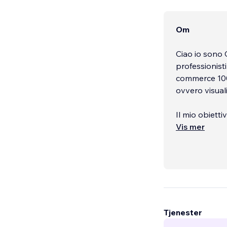
Om
Ciao io sono G
professionist
commerce 100%
ovvero visuali
Il mio obiett
utilizzare per 
Vis mer
Tjenester