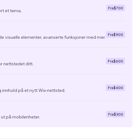
Fra
$700
ert et tema.
Fra
$900
de visuelle elementer, avanserte funksjoner med mer.
Fra
$600
r nettstedet ditt.
Fra
$400
 innhold på et nytt Wix-nettsted.
Fra
$300
ra ut på mobilenheter.