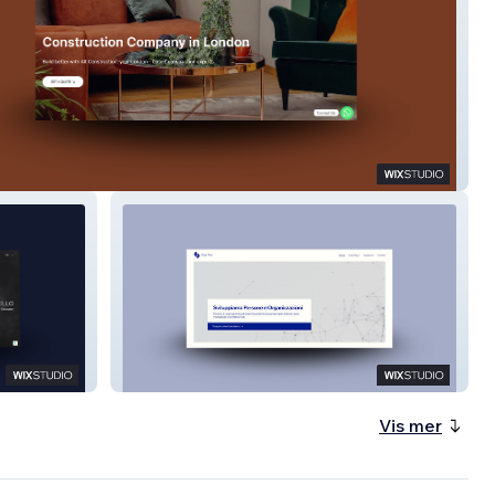
struction
Rise You
Vis mer