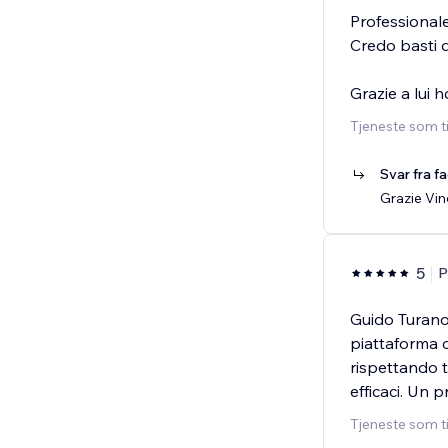
Professionale
Credo basti q
Grazie a lui 
Tjeneste som t
Svar fra f
Grazie Vi
5
P
Guido Turano
piattaforma 
rispettando t
efficaci. Un p
Tjeneste som t