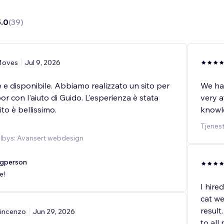
5.0
(
39
)
oves
Jul 9, 2026
 e disponibile. Abbiamo realizzato un sito per
We had
oor con l'aiuto di Guido. L'esperienza è stata
very a
sito è bellissimo.
knowle
Tjenest
ilbys: Avansert webdesign
agperson
e!
I hire
cat we
result
incenzo
Jun 29, 2026
to all