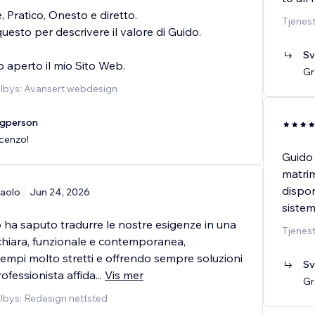
, Pratico, Onesto e diretto.
Tjenest
uesto per descrivere il valore di Guido.
Sv
ho aperto il mio Sito Web.
Gr
ilbys: Avansert webdesign
agperson
ncenzo!
Guido 
matrim
dispon
aolo
Jun 24, 2026
sistem
 ha saputo tradurre le nostre esigenze in una
Tjenest
chiara, funzionale e contemporanea,
empi molto stretti e offrendo sempre soluzioni
Sv
rofessionista affida
...
Vis mer
Gr
ilbys: Redesign nettsted