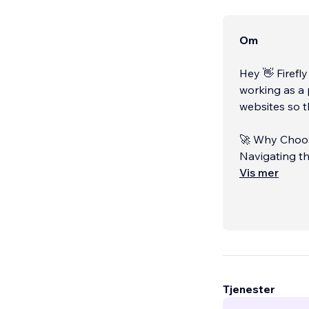
Om
Hey 👋 Firefl
working as a 
websites so t
🚀 Why Choo
Navigating th
time-consumi
Vis mer
expertise all
we craft the 
🎯 Masters of
Tjenester