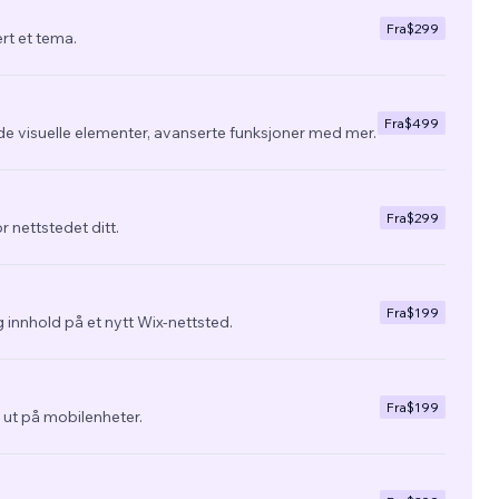
Fra
$299
ert et tema.
Fra
$499
de visuelle elementer, avanserte funksjoner med mer.
Fra
$299
r nettstedet ditt.
Fra
$199
 innhold på et nytt Wix-nettsted.
Fra
$199
ra ut på mobilenheter.