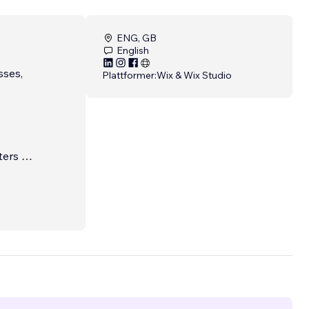
ENG, GB
English
sses,
Plattformer:
Wix & Wix Studio
ters –
ed
t while