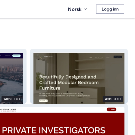
Norsk
Logg inn
Neat Nest