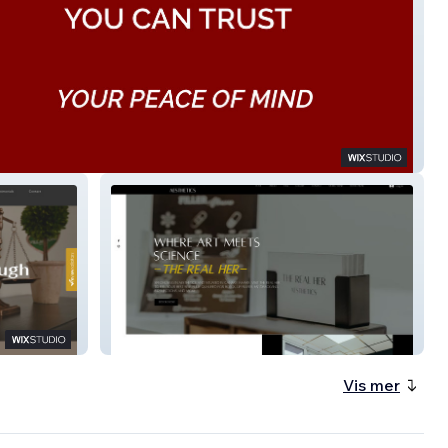
estigations
The Real Her Ltd
Vis mer