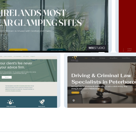
den Glamping
TNS Inv
lios
Andersons Solicitors