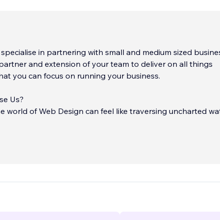
y specialise in partnering with small and medium sized busine
partner and extension of your team to deliver on all things
hat you can focus on running your business.
se Us?
e world of Web Design can feel like traversing uncharted wa
ng and overwhelming. That's where we come in. Our season
ows us to take the reins, so you can focus on what you do bes
digital masterpiece you envision.
 the Wix Universe
...