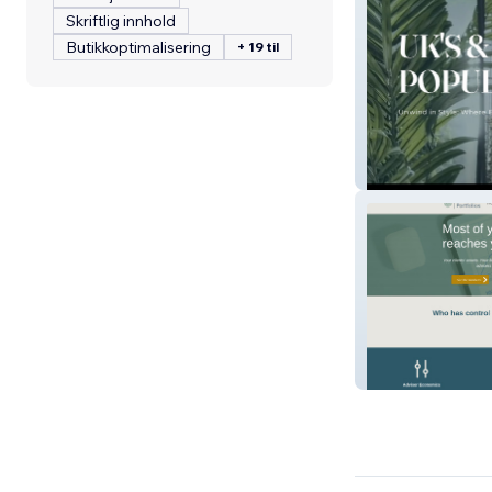
Skriftlig innhold
Butikkoptimalisering
+ 19 til
The Secret Gar
Managed Portfo