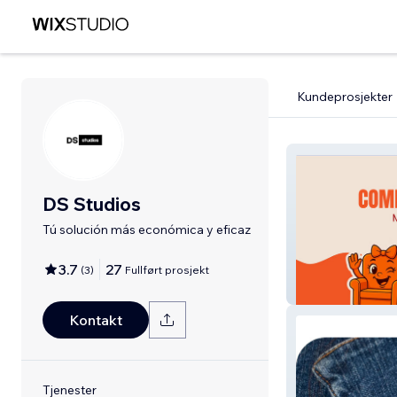
Kundeprosjekter
DS Studios
Tú solución más económica y eficaz
3.7
27
(
3
)
Fullført prosjekt
Muebleria
Kontakt
Tjenester