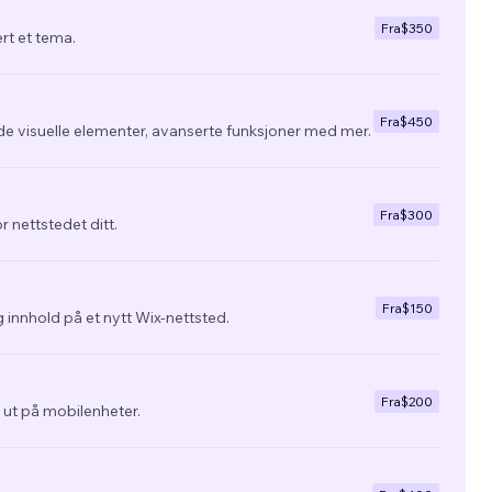
Fra
$350
ert et tema.
Fra
$450
de visuelle elementer, avanserte funksjoner med mer.
Fra
$300
r nettstedet ditt.
Fra
$150
 innhold på et nytt Wix-nettsted.
Fra
$200
ra ut på mobilenheter.