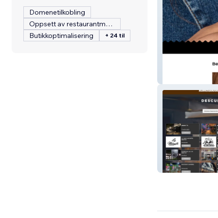
Domenetilkobling
Oppsett av restaurantmeny
Butikkoptimalisering
+ 24 til
Joyeria
acomersanjuan