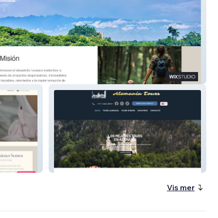
sa
Alemania Tours
Vis mer