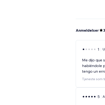
Anmeldelser
3
1
U
Me dijo que s
habiéndole p
tengo un err
Tjeneste som t
5
A