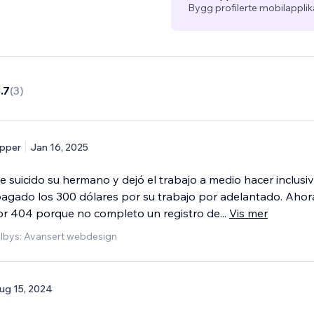
Bygg profilerte mobilappli
.7
(
3
)
pper
Jan 16, 2025
e suicido su hermano y dejó el trabajo a medio hacer inclusi
agado los 300 dólares por su trabajo por adelantado. Ahor
or 404 porque no completo un registro de
...
Vis mer
ilbys: Avansert webdesign
ug 15, 2024