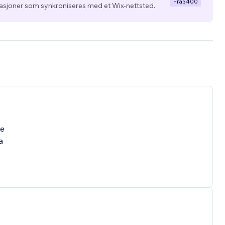
Fra
$400
kasjoner som synkroniseres med et Wix-nettsted.
ve
a