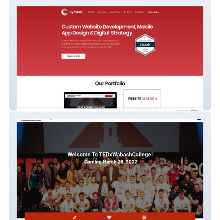
Cymbol Design
TEDxWabashCollege