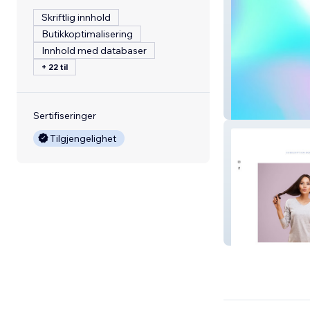
Skriftlig innhold
Butikkoptimalisering
Innhold med databaser
+ 22 til
Lunarside
Sertifiseringer
Tilgjengelighet
The Pretty Hair