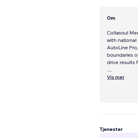
Om
Collasoul Media is a bo
with national
AutoLine Pro,
boundaries of
drive results 
Our Virtual Re
Vis mer
featured as t
in many publi
We love to c
personalities
remembered.
Tjenester