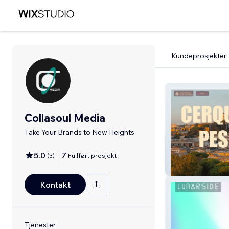
Kundeprosjekter
Collasoul Media
Take Your Brands to New Heights
5.0
7
(
3
)
Fullført prosjekt
Cerqueto Della 
Kontakt
Tjenester