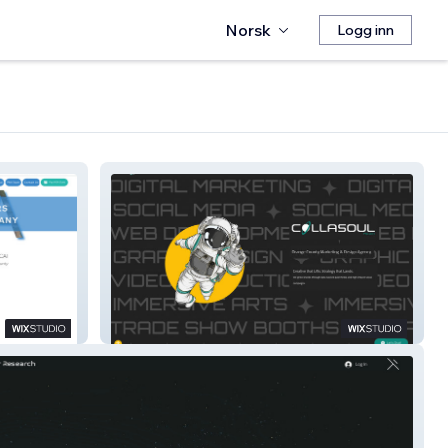
Norsk
Logg inn
Collasoul Media