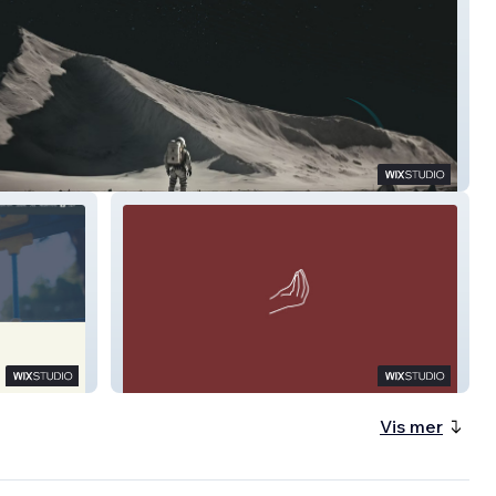
lker Research
Trenta Pizza
Vis mer