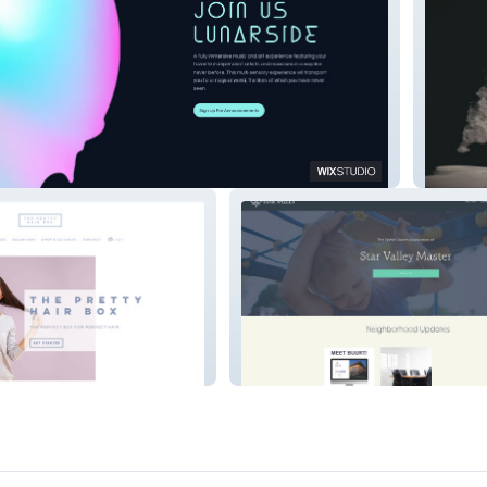
MoonWa
 Box
Star Valley HOA