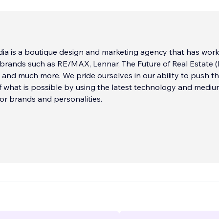
utique design and marketing agency that has worked
 brands such as RE/MAX, Lennar, The Future of Real Estate (
 and much more. We pride ourselves in our ability to push t
 what is possible by using the latest technology and mediu
for brands and personalities.
ality experience "Give It All" in collaboration with Joris Dani
he #1 experience in Oculus' "Step on Stage" category and fe
cations such as the Rolling Stones.
raft unique and memorable experiences that help brands an
 connect with their audience in ways that will forever be
...