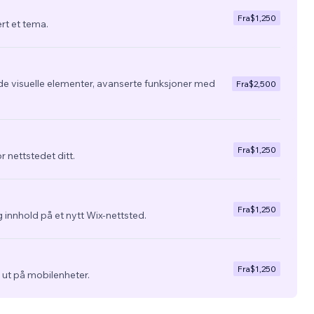
Fra
$1,250
ert et tema.
de visuelle elementer, avanserte funksjoner med
Fra
$2,500
Fra
$1,250
r nettstedet ditt.
Fra
$1,250
 innhold på et nytt Wix-nettsted.
Fra
$1,250
ra ut på mobilenheter.