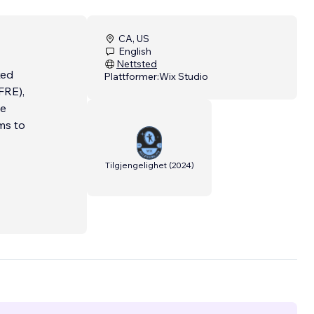
CA, US
English
Nettsted
Plattformer:
Wix Studio
FRE),
he
ms to
Tilgjengelighet
(
2024
)
el was
atured
d