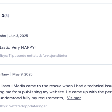
5.0
(
3
)
ohn
Jun 3, 2025
tastic. Very HAPPY!
lbys: Tilpassede nettstedsfunksjonaliteter
iffany
May 9, 2025
llasoul Media came to the rescue when I had a technical issu
ng me from publishing my website. He came up with the per
 understood fully my requirements,
...
Vis mer
ilbys: Nettstedoppdateringer