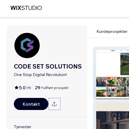
Kundeprosjekter
CODE SET SOLUTIONS
One Stop Digital Revolution!
5.0
29
(
9
)
Fullført prosjekt
ÓTuama Tours
Kontakt
Tjenester