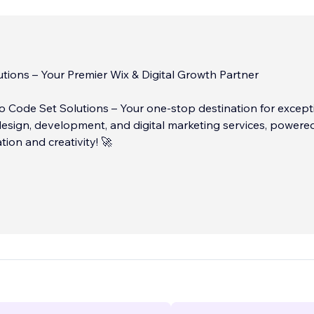
tions – Your Premier Wix & Digital Growth Partner
 Code Set Solutions – Your one-stop destination for except
esign, development, and digital marketing services, powere
tion and creativity! 🚀
olutions, we take immense pride in being a leading Wix desi
 and marketing company, passionately committed to crafti
h-performing websites and delivering powerful digital strate
al results. Whether you’re a startup, a growing business, or a
rand, our mission is to elevate your online presence and tur
digital success story.
...