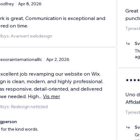
odfrey
Apr 8, 2026
Great 
rk is great, Communication is exceptional and
punctu
ered on time.
Tjenes
ilbys: Avansert webdesign
Sv
Th
ag
exorainternationalllc
Apr 2, 2026
excellent job revamping our website on Wix.
n is clean, modern, and highly professional.
s responsive, detail-oriented, and delivered
Uno de
 we needed. High
...
Vis mer
Affida
ilbys: Redesign nettsted
Tjenest
agperson
Sv
for the kind words.
Gr