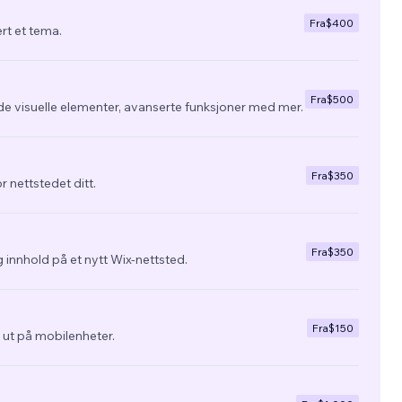
Fra
$400
ert et tema.
Fra
$500
de visuelle elementer, avanserte funksjoner med mer.
Fra
$350
r nettstedet ditt.
Fra
$350
 innhold på et nytt Wix-nettsted.
Fra
$150
ra ut på mobilenheter.