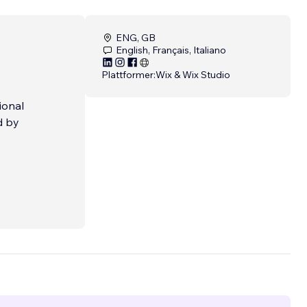
ENG, GB
English, Français, Italiano
Plattformer:
Wix & Wix Studio
ional
d by
gn,
ng
gies
n
n your