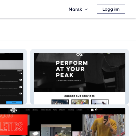
Norsk
Logg inn
Contest Ability