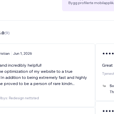
Bygg profilerte mobilappli
5.0
(
9
)
ristian
Jun 1, 2026
and incredibly helpful!
Great 
he optimization of my website to a true
Tjenest
 In addition to being extremely fast and highly
e proved to be a person of rare kindn
...
Sv
Th
ilbys: Redesign nettsted