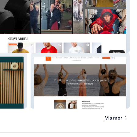
thletics
Vasanta Yoga Studio
Vis mer