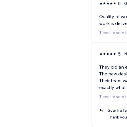
5
G
Quality of wo
work is deliv
Tjeneste som t
5
N
They did an 
The new desig
Their team wa
exactly what
Tjeneste som t
Svar fra f
Thank you 