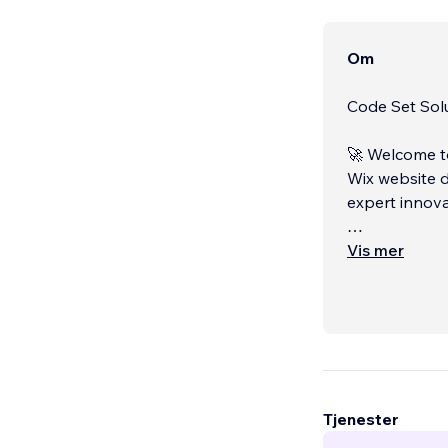
Om
Code Set Solu
🚀 Welcome to
Wix website d
expert innova
At Code Set S
Vis mer
development,
stunning, hig
that drive re
established b
vision into a 
Tjenester