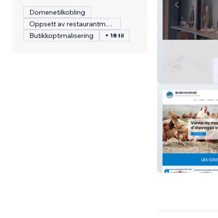
Domenetilkobling
Oppsett av restaurantmeny
Butikkoptimalisering
+ 18 til
The Food Studi
BLUECOUVEUS