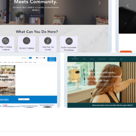
o
raikoua
E
Nao yoga