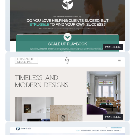
CoreHealth
Ferazzutti Design