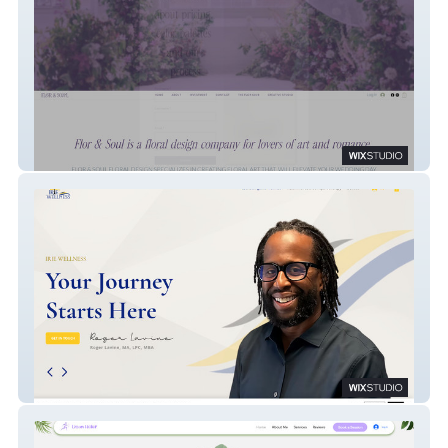
FlorAndSoul
Irie Wellness