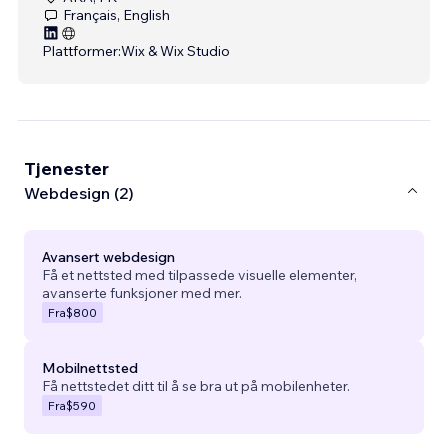
Français, English
Plattformer:
Wix & Wix Studio
Tjenester
Webdesign (2)
Avansert webdesign
Få et nettsted med tilpassede visuelle elementer,
avanserte funksjoner med mer.
Fra
$800
Mobilnettsted
Få nettstedet ditt til å se bra ut på mobilenheter.
Fra
$590