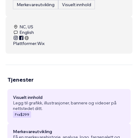
Merkevareutvikling
Visuelt innhold
NC, US
English
Plattformer:
Wix
Tjenester
Visuelt innhold
Legg til grafikk, illustrasjoner, bannere og videoer på
nettstedet ditt.
Fra
$299
Merkevareutvikling
Få en merkevarehistorie, analyse, logo, fargepalett og