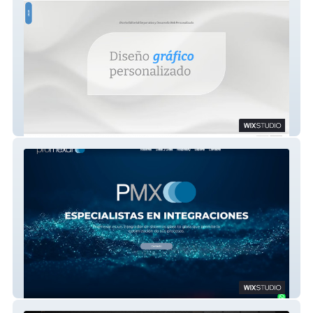
321make
Promexar