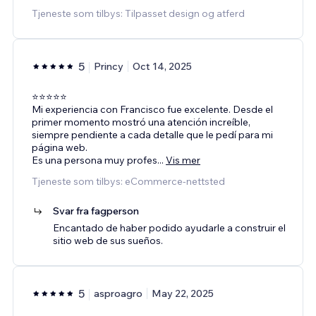
Tjeneste som tilbys: Tilpasset design og atferd
5
Princy
Oct 14, 2025
⭐️⭐️⭐️⭐️⭐️
Mi experiencia con Francisco fue excelente. Desde el
primer momento mostró una atención increíble,
siempre pendiente a cada detalle que le pedí para mi
página web.
Es una persona muy profes
...
Vis mer
Tjeneste som tilbys: eCommerce-nettsted
Svar fra fagperson
Encantado de haber podido ayudarle a construir el
sitio web de sus sueños.
5
asproagro
May 22, 2025