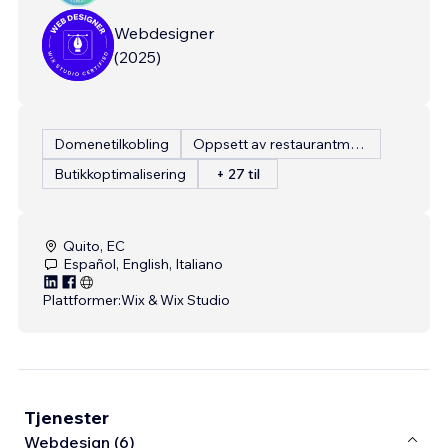
Webdesigner
(
2025
)
Domenetilkobling
Oppsett av restaurantmeny
Butikkoptimalisering
+ 27 til
Quito, EC
Español, English, Italiano
Plattformer:
Wix & Wix Studio
Tjenester
Webdesign (6)