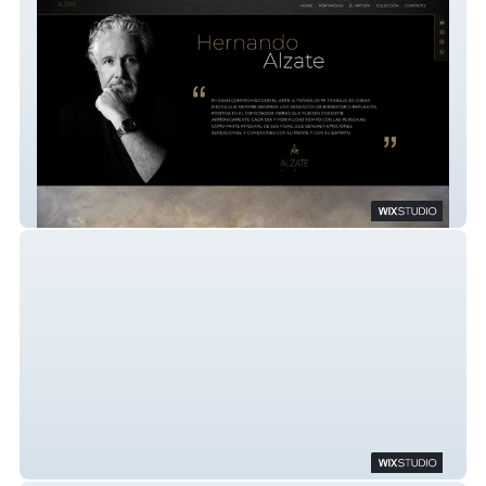
AlzateArt
PRINCYVEERIZ