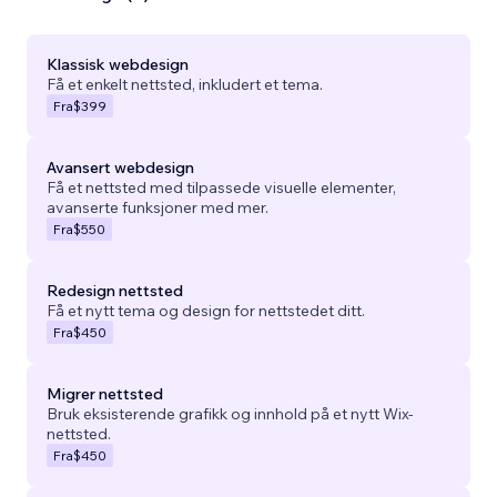
Klassisk webdesign
Få et enkelt nettsted, inkludert et tema.
Fra
$399
Avansert webdesign
Få et nettsted med tilpassede visuelle elementer,
avanserte funksjoner med mer.
Fra
$550
Redesign nettsted
Få et nytt tema og design for nettstedet ditt.
Fra
$450
Migrer nettsted
Bruk eksisterende grafikk og innhold på et nytt Wix-
nettsted.
Fra
$450