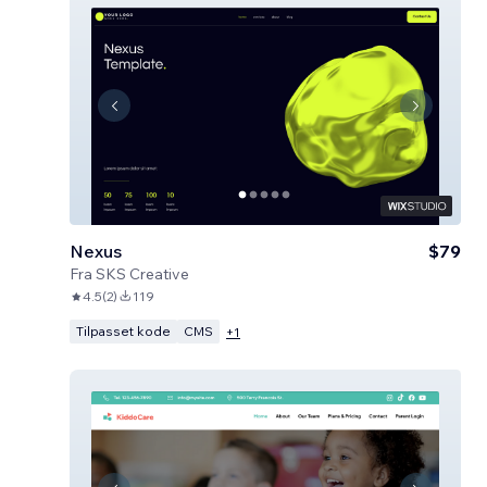
Nexus
$79
Fra
SKS Creative
4.5
(
2
)
119
Tilpasset kode
CMS
+
1