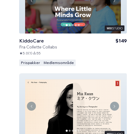
KiddoCare
$149
Fra
Collette Collabs
5.0
(
1
)
55
Prispakker
Medlemsområde