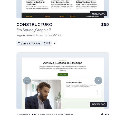
CONSTRUCTURO
$55
Fra
Squad_Graphic☑️
Ingen anmeldelser ennå
177
Tilpasset kode
CMS
+
1