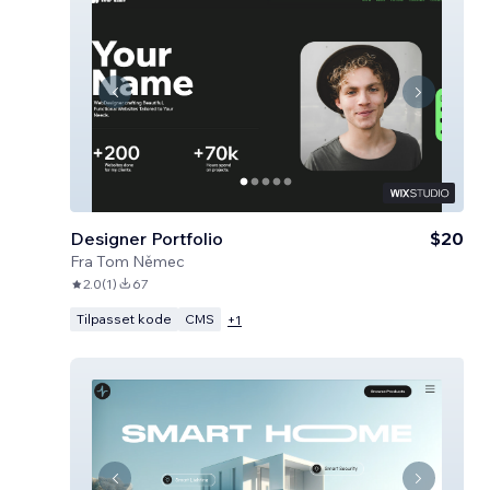
Designer Portfolio
$20
Fra
Tom Němec
2.0
(
1
)
67
Tilpasset kode
CMS
+
1