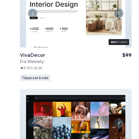
VivaDecor
$99
Fra
Weblaty
5.0
(
1
)
24
Tilpasset kode