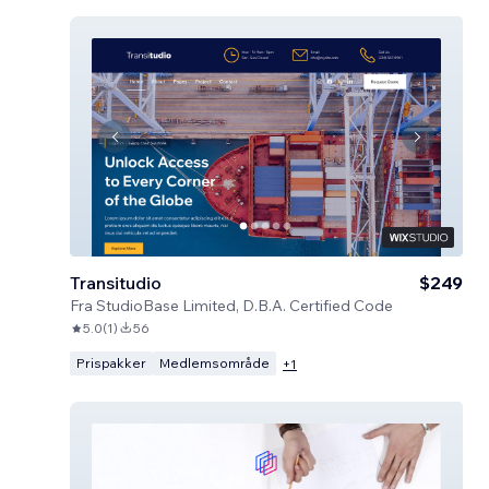
Transitudio
$249
Fra
StudioBase Limited, D.B.A. Certified Code
5.0
(
1
)
56
Prispakker
Medlemsområde
+
1