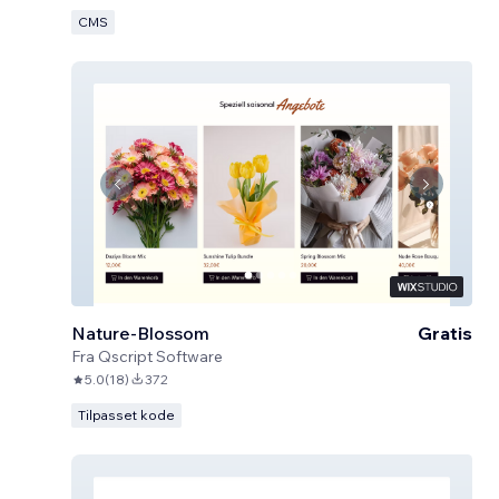
CMS
Nature-Blossom
Gratis
Fra
Qscript Software
5.0
(
18
)
372
Tilpasset kode