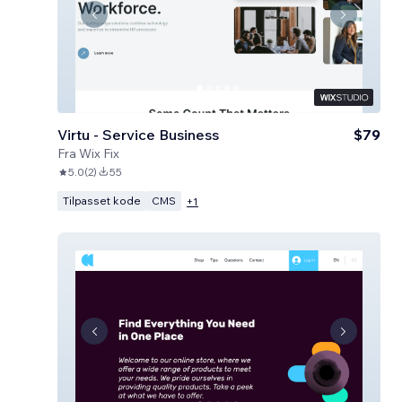
Virtu - Service Business
$79
Fra
Wix Fix
5.0
(
2
)
55
Tilpasset kode
CMS
+
1