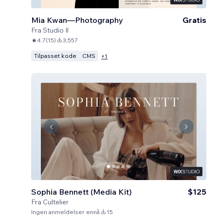
Mia Kwan—Photography
Gratis
Fra
Studio Il
4.7
(
15
)
3,557
Tilpasset kode
CMS
+
1
Sophia Bennett (Media Kit)
$125
Fra
Cultelier
Ingen anmeldelser ennå
15