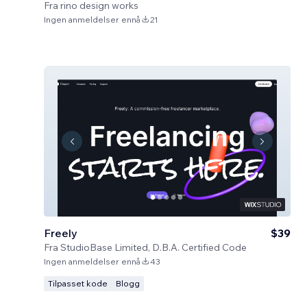
Fra
rino design works
Ingen anmeldelser ennå
21
Freely
$39
Fra
StudioBase Limited, D.B.A. Certified Code
Ingen anmeldelser ennå
43
Tilpasset kode
Blogg