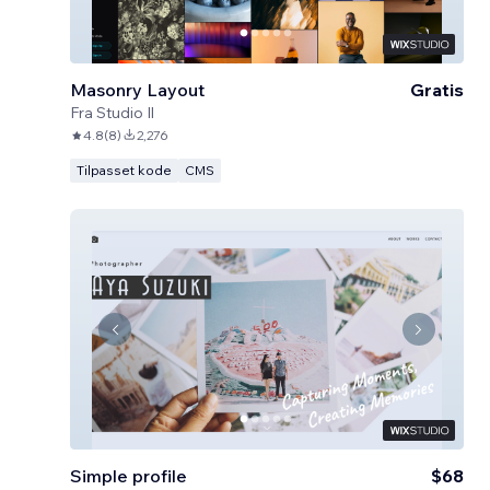
Masonry Layout
Gratis
Fra
Studio Il
4.8
(
8
)
2,276
Tilpasset kode
CMS
Simple profile
$68