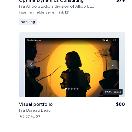
Optima Dynamics Consulting
$79
Fra
Allioo Studio a division of Allioo LLC
Ingen anmeldelser ennå
121
Booking
Visual portfolio
$80
Fra
Bureau Beau
5.0
(
1
)
59