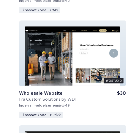
Ingen anmeldelser ennå
96
Tilpasset kode
CMS
Wholesale Website
$30
Fra
Custom Solutions by WDT
Ingen anmeldelser ennå
49
Tilpasset kode
Butikk