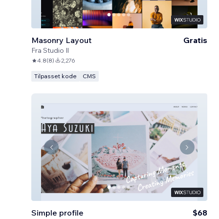
Masonry Layout
Gratis
Fra
Studio Il
4.8
(
8
)
2,276
Tilpasset kode
CMS
Simple profile
$68