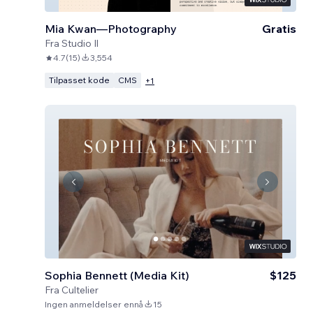
Mia Kwan—Photography
Gratis
Fra
Studio Il
4.7
(
15
)
3,554
Tilpasset kode
CMS
+
1
Sophia Bennett (Media Kit)
$125
Fra
Cultelier
Ingen anmeldelser ennå
15