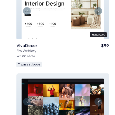
VivaDecor
$99
Fra
Weblaty
5.0
(
1
)
24
Tilpasset kode