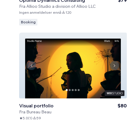
Optima Dynamics Consulting
$79
Fra
Allioo Studio a division of Allioo LLC
Ingen anmeldelser ennå
120
Booking
Visual portfolio
$80
Fra
Bureau Beau
5.0
(
1
)
59