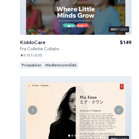
KiddoCare
$149
Fra
Collette Collabs
5.0
(
1
)
55
Prispakker
Medlemsområde