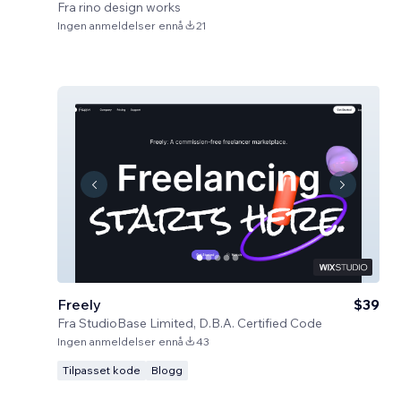
Fra
rino design works
Ingen anmeldelser ennå
21
Freely
$39
Fra
StudioBase Limited, D.B.A. Certified Code
Ingen anmeldelser ennå
43
Tilpasset kode
Blogg