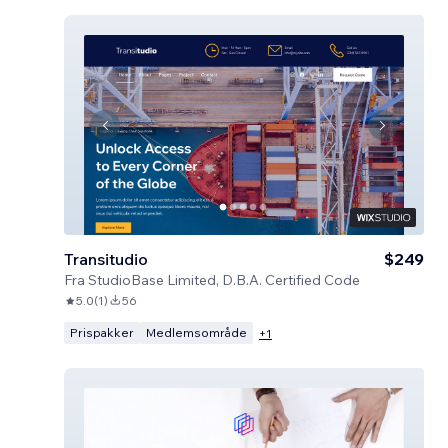
Transitudio
$249
Fra
StudioBase Limited, D.B.A. Certified Code
5.0
(
1
)
56
Prispakker
Medlemsområde
+
1