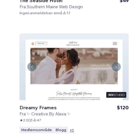
The Seaside Hotel
$49
Fra
Southern Maine Web Design
Ingen anmeldelser ennå
17
Dreamy Frames
$120
Fra
✨ Creative By Alexa ✨
2.0
(
2
)
47
Medlemsområde
Blogg
+
1