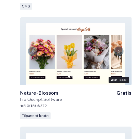
CMS
Nature-Blossom
Gratis
Fra
Qscript Software
5.0
(
18
)
372
Tilpasset kode