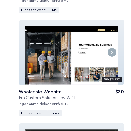
Ingen anmeldelser ennå
96
Tilpasset kode
CMS
Wholesale Website
$30
Fra
Custom Solutions by WDT
Ingen anmeldelser ennå
49
Tilpasset kode
Butikk