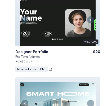
Designer Portfolio
$20
Fra
Tom Němec
2.0
(
1
)
67
Tilpasset kode
CMS
+
1