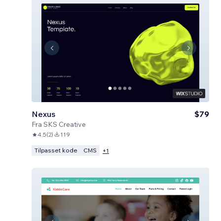
Nexus
$79
Fra
SKS Creative
4.5
(
2
)
119
Tilpasset kode
CMS
+
1