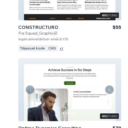
CONSTRUCTURO
$55
Fra
Squad_Graphic☑️
Ingen anmeldelser ennå
176
Tilpasset kode
CMS
+
1