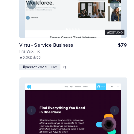
Virtu - Service Business
$79
Fra
Wix Fix
5.0
(
2
)
55
Tilpasset kode
CMS
+
1