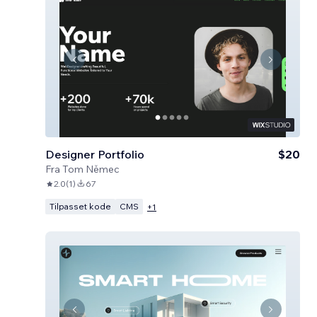
Designer Portfolio
$20
Fra
Tom Němec
2.0
(
1
)
67
Tilpasset kode
CMS
+
1