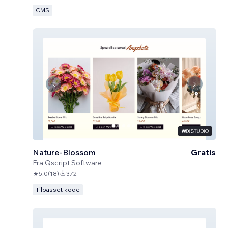
CMS
Nature-Blossom
Gratis
Fra
Qscript Software
5.0
(
18
)
372
Tilpasset kode