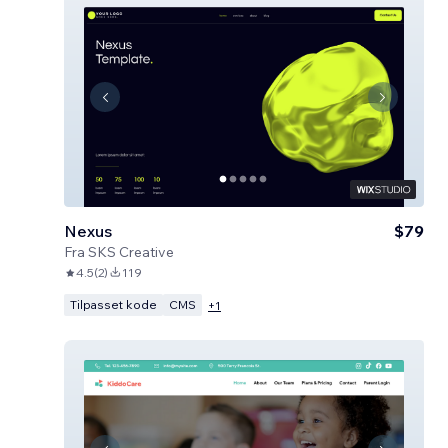
Nexus
$79
Fra
SKS Creative
4.5
(
2
)
119
Tilpasset kode
CMS
+
1