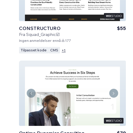
CONSTRUCTURO
$55
Fra
Squad_Graphic☑️
Ingen anmeldelser ennå
177
Tilpasset kode
CMS
+
1