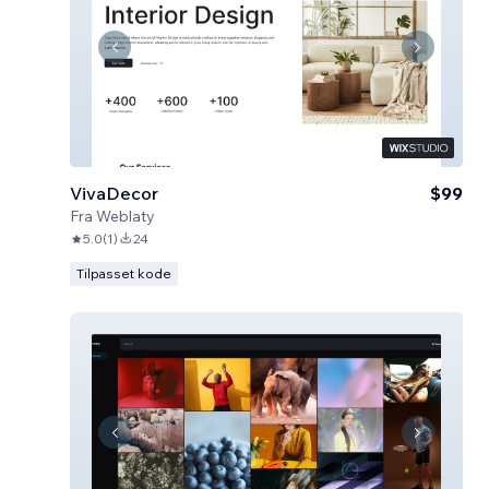
VivaDecor
$99
Fra
Weblaty
5.0
(
1
)
24
Tilpasset kode