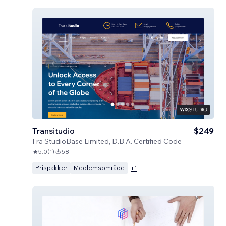
Transitudio
$249
Fra
StudioBase Limited, D.B.A. Certified Code
5.0
(
1
)
58
Prispakker
Medlemsområde
+
1