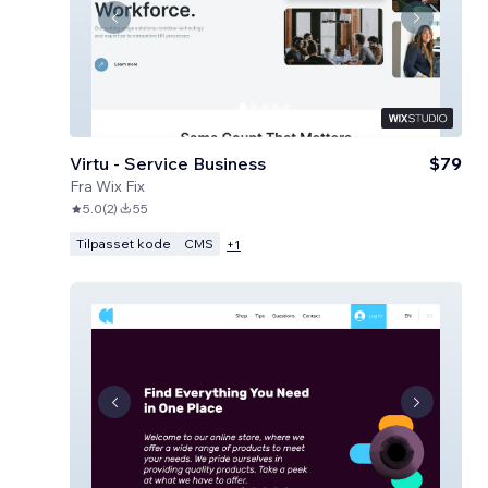
Virtu - Service Business
$79
Fra
Wix Fix
5.0
(
2
)
55
Tilpasset kode
CMS
+
1