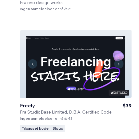
Fra
rino design works
Ingen anmeldelser ennå
21
Freely
$39
Fra
StudioBase Limited, D.B.A. Certified Code
Ingen anmeldelser ennå
43
Tilpasset kode
Blogg