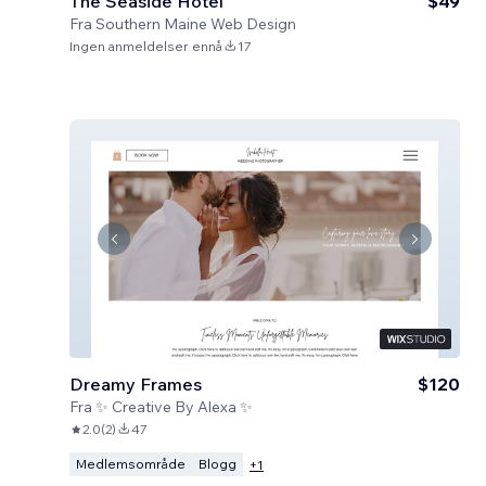
The Seaside Hotel
$49
Fra
Southern Maine Web Design
Ingen anmeldelser ennå
17
Dreamy Frames
$120
Fra
✨ Creative By Alexa ✨
2.0
(
2
)
47
Medlemsområde
Blogg
+
1