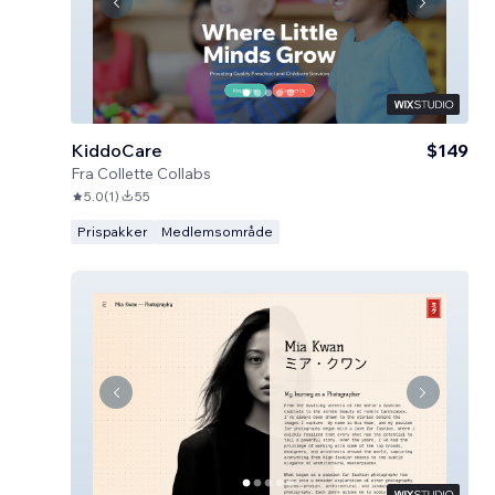
KiddoCare
$149
Fra
Collette Collabs
5.0
(
1
)
55
Prispakker
Medlemsområde