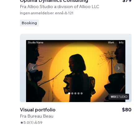
Optima Dynamics Consulting
$79
Fra
Allioo Studio a division of Allioo LLC
Ingen anmeldelser ennå
121
Booking
Visual portfolio
$80
Fra
Bureau Beau
5.0
(
1
)
59