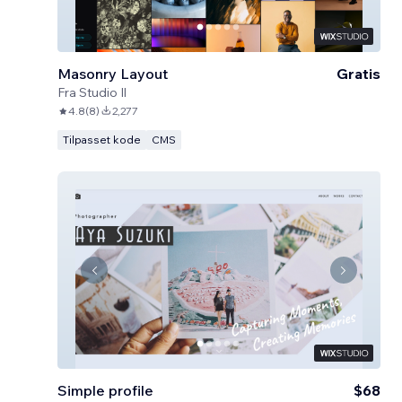
Masonry Layout
Gratis
Fra
Studio Il
4.8
(
8
)
2,277
Tilpasset kode
CMS
Simple profile
$68