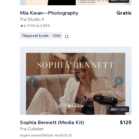
Mia Kwan—Photography
Gratis
Fra
Studio Il
4.7
(
15
)
3,559
Tilpasset kode
CMS
+
1
Sophia Bennett (Media Kit)
$125
Fra
Cultelier
Ingen anmeldelser ennå
15