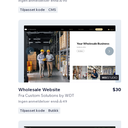
Ingen anmeldelser ennå
96
Tilpasset kode
CMS
Wholesale Website
$30
Fra
Custom Solutions by WDT
Ingen anmeldelser ennå
49
Tilpasset kode
Butikk