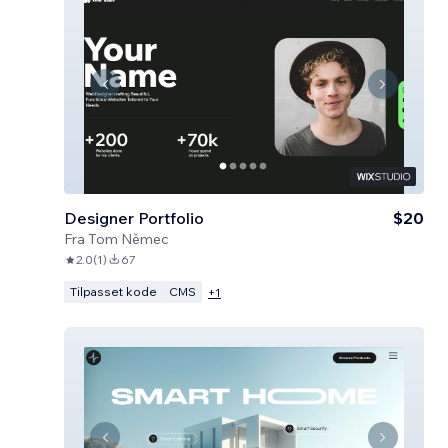
Designer Portfolio
$20
Fra
Tom Němec
2.0
(
1
)
67
Tilpasset kode
CMS
+
1