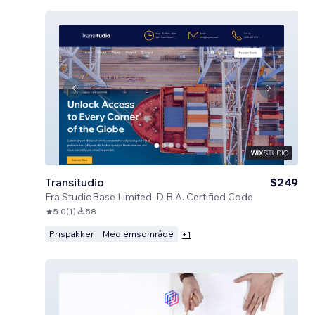
Transitudio
$249
Fra
StudioBase Limited, D.B.A. Certified Code
5.0
(
1
)
58
Prispakker
Medlemsområde
+
1