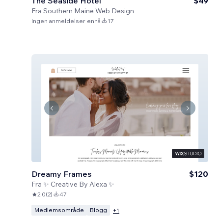
The Seaside Hotel
$49
Fra
Southern Maine Web Design
Ingen anmeldelser ennå
17
Dreamy Frames
$120
Fra
✨ Creative By Alexa ✨
2.0
(
2
)
47
Medlemsområde
Blogg
+
1