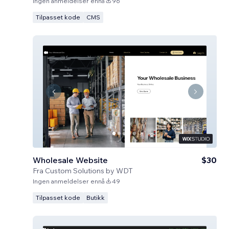
Ingen anmeldelser ennå
96
Tilpasset kode
CMS
Wholesale Website
$30
Fra
Custom Solutions by WDT
Ingen anmeldelser ennå
49
Tilpasset kode
Butikk