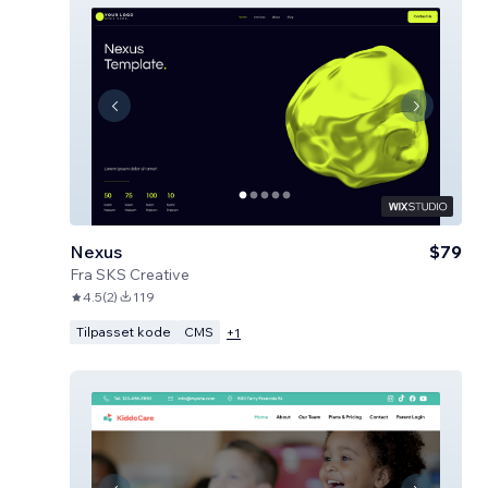
Nexus
$79
Fra
SKS Creative
4.5
(
2
)
119
Tilpasset kode
CMS
+
1