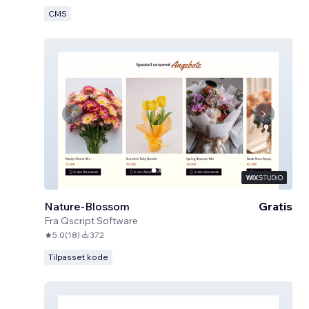
CMS
Nature-Blossom
Gratis
Fra
Qscript Software
5.0
(
18
)
372
Tilpasset kode