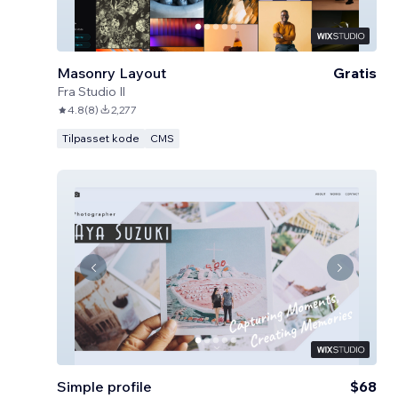
Masonry Layout
Gratis
Fra
Studio Il
4.8
(
8
)
2,277
Tilpasset kode
CMS
Simple profile
$68