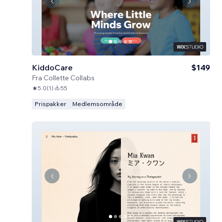
KiddoCare
$149
Fra
Collette Collabs
5.0
(
1
)
55
Prispakker
Medlemsområde