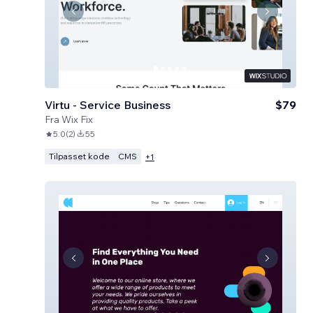
Virtu - Service Business
$79
Fra
Wix Fix
5.0
(
2
)
55
Tilpasset kode
CMS
+
1