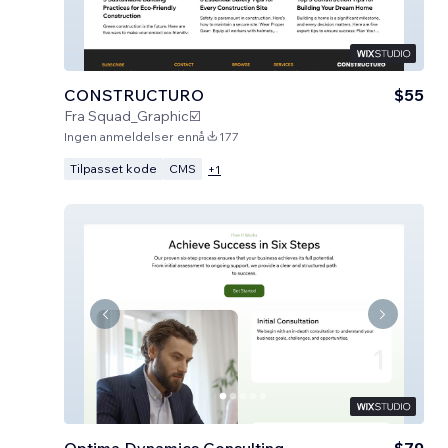
CONSTRUCTURO
$55
Fra
Squad_Graphic☑️
Ingen anmeldelser ennå
177
Tilpasset kode
CMS
+
1