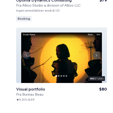
Optima Dynamics Consulting
$79
Fra
Allioo Studio a division of Allioo LLC
Ingen anmeldelser ennå
121
Booking
Visual portfolio
$80
Fra
Bureau Beau
5.0
(
1
)
59