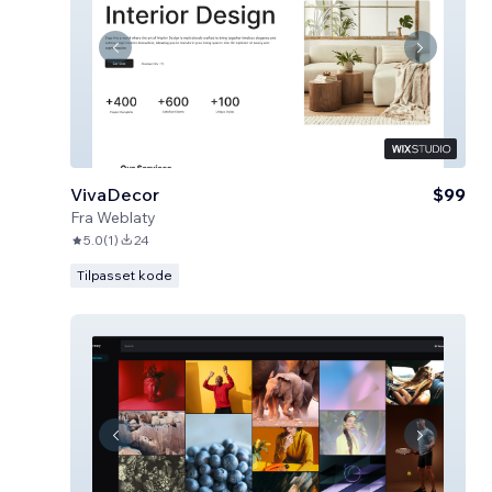
VivaDecor
$99
Fra
Weblaty
5.0
(
1
)
24
Tilpasset kode