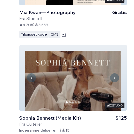
Mia Kwan—Photography
Gratis
Fra
Studio Il
4.7
(
15
)
3,559
Tilpasset kode
CMS
+
1
Sophia Bennett (Media Kit)
$125
Fra
Cultelier
Ingen anmeldelser ennå
15