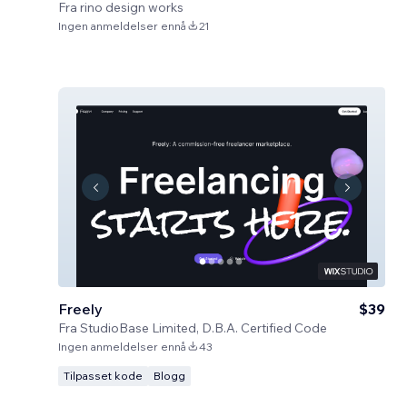
Fra
rino design works
Ingen anmeldelser ennå
21
Freely
$39
Fra
StudioBase Limited, D.B.A. Certified Code
Ingen anmeldelser ennå
43
Tilpasset kode
Blogg