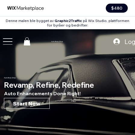
$480
Denne malen ble bygget av
Graphic2Traffic
på Wix Studio, plattformen
for byråer og bedrifter.