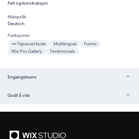
Felt og konstruksjon
Malspråk:
Deutsch
Funksjoner:
Tilpasset kode
Multilingual
Forms
Wix Pro Gallery
Testimonials
Engangslisens
Godt å vite