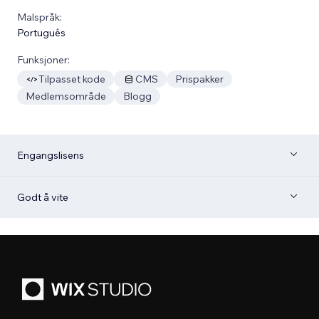
Malspråk:
Português
Funksjoner:
Tilpasset kode
CMS
Prispakker
Medlemsområde
Blogg
Engangslisens
Godt å vite