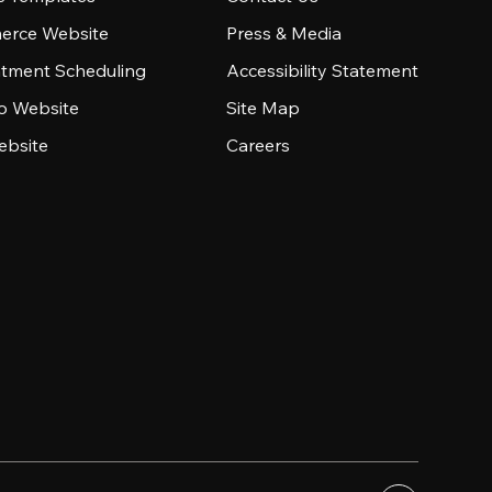
rce Website
Press & Media
tment Scheduling
Accessibility Statement
io Website
Site Map
ebsite
Careers