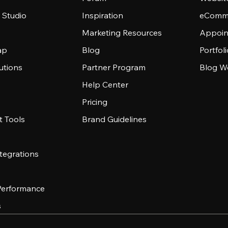
 Studio
Inspiration
eComme
Marketing Resources
Appoin
ap
Blog
Portfol
utions
Partner Program
Blog W
Help Center
Pricing
 Tools
Brand Guidelines
tegrations
 Performance
s