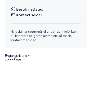
Besøk nettsted
Kontakt selger
Hvis du har spørsmål eller trenger hjelp, kan
du kontakte selgeren av malen, så tar de
kontakt med deg.
Engangslisens
Godt å vite