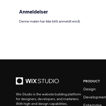
Anmeldelser
Denne malen har ikke blitt anmeldt ennå.
PRODUCT
Design
Wix Studio is the website building platform
Developmen
for designers, developers, and marketers.
With high-end design capabilities,
Enterprise