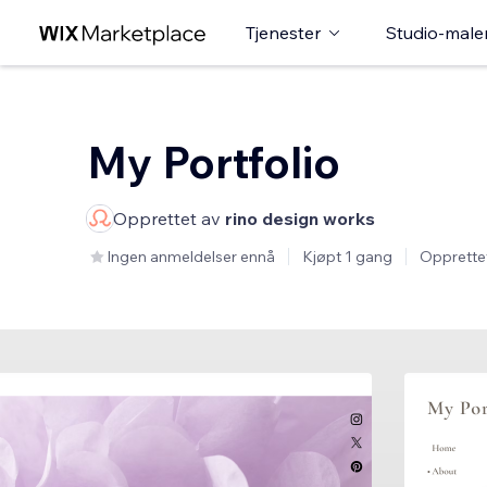
Tjenester
Studio-male
My Portfolio
Opprettet av
rino design works
Ingen anmeldelser ennå
Kjøpt 1 gang
Opprette