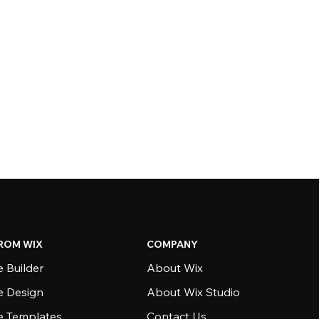
ROM WIX
COMPANY
 Builder
About Wix
e Design
About Wix Studio
e Templates
Contact Us