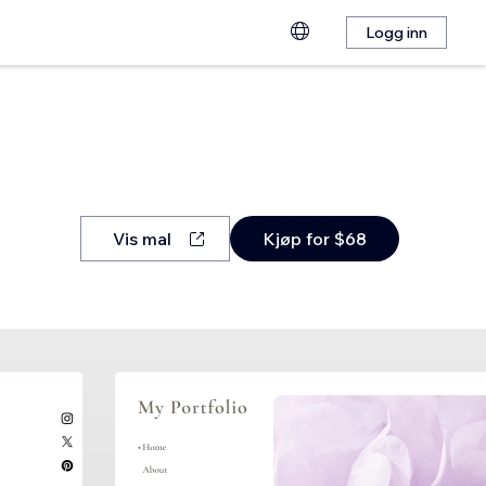
Logg inn
Vis mal
Kjøp for $68