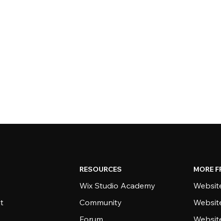
RESOURCES
MORE F
Wix Studio Academy
Website
t
Community
Websit
Forum
Websit